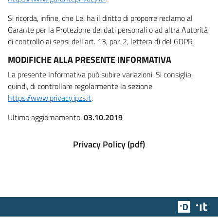
Si ricorda, infine, che Lei ha il diritto di proporre reclamo al
Garante per la Protezione dei dati personali o ad altra Autorità
di controllo ai sensi dell’art. 13, par. 2, lettera d) del GDPR
MODIFICHE ALLA PRESENTE INFORMATIVA
La presente Informativa può subire variazioni. Si consiglia,
quindi, di controllare regolarmente la sezione
https://www.privacy.ipzs.it
.
Ultimo aggiornamento:
03.10.2019
Privacy Policy (pdf)
Team Dig
Des