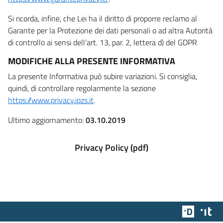
Si ricorda, infine, che Lei ha il diritto di proporre reclamo al
Garante per la Protezione dei dati personali o ad altra Autorità
di controllo ai sensi dell’art. 13, par. 2, lettera d) del GDPR
MODIFICHE ALLA PRESENTE INFORMATIVA
La presente Informativa può subire variazioni. Si consiglia,
quindi, di controllare regolarmente la sezione
https://www.privacy.ipzs.it
.
Ultimo aggiornamento:
03.10.2019
Privacy Policy (pdf)
Team Dig
Des