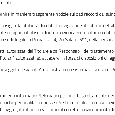
amento.
ire in maniera trasparente notizie sui dati raccolti dal suindic
nsiglio, la titolarità dei dati di navigazione all’interno del sit
te comporta il rilascio di informazioni aventi natura di dati per
, con sede legale in Roma (Italia), Via Salaria 691, nella per
getti autorizzati dal Titolare e da Responsabili del trattament
Titolari", autorizzati ad accedervi in forza di disposizioni di 
i dai soggetti designati Amministratori di sistema ai sensi de
strumenti informatico/telematici per finalità strettamente ne
nonché per finalità connesse e/o strumentali alla consultazion
 aggregata al fine di verificare il corretto funzionamento del