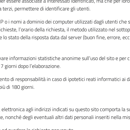
per essere associate a interessati identificati, ma che per lo
terzi, permettere di identificare gli utenti.
 IP o i nomi a dominio dei computer utilizzati dagli utenti che s
hieste, l’orario della richiesta, il metodo utilizzato nel sottop
 lo stato della risposta data dal server (buon fine, errore, ecc
cavare informazioni statistiche anonime sull’uso del sito e per
 giorni dopo l’elaborazione.
nto di responsabilità in caso di ipotetici reati informatici ai 
iù di 180 giorni.
a elettronica agli indirizzi indicati su questo sito comporta la 
, nonché degli eventuali altri dati personali inseriti nella mis