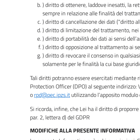
) diritto di ottenere, laddove inesatti, la 
sempre in relazione alle finalità del tratta
) diritto di cancellazione dei dati ("diritto a
) diritto di limitazione del trattamento, nei 
) diritto di portabilità dei dati ai sensi dell’a
) diritto di opposizione al trattamento ai se
) diritto di revocare il consenso in quals
solamente per le finalità la cui base giuridi
Tali diritti potranno essere esercitati mediante
Protection Officer (DPO) al seguente indirizzo:
o
rpd@pec.ipzs.it
utilizzando l’apposito modulo d
Si ricorda, infine, che Lei ha il diritto di propor
par. 2, lettera d) del GDPR
MODIFICHE ALLA PRESENTE INFORMATIVA