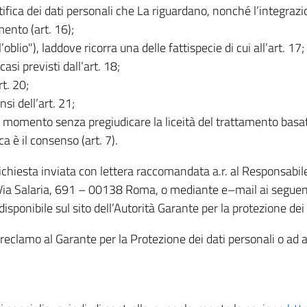
rettifica dei dati personali che La riguardano, nonché l’integraz
mento (art. 16);
ll’oblio"), laddove ricorra una delle fattispecie di cui all’art. 17;
casi previsti dall’art. 18;
rt. 20;
nsi dell’art. 21;
iasi momento senza pregiudicare la liceità del trattamento bas
ca è il consenso (art. 7).
 richiesta inviata con lettera raccomandata a.r. al Responsabi
 Via Salaria, 691 – 00138 Roma, o mediante e–mail ai seguenti 
isponibile sul sito dell’Autorità Garante per la protezione dei
re reclamo al Garante per la Protezione dei dati personali o ad al