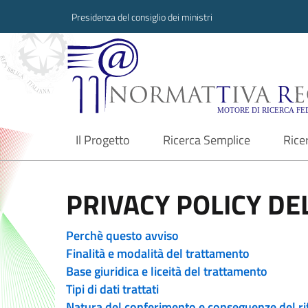
Presidenza del consiglio dei ministri
Normattiva Region
Il Progetto
Ricerca Semplice
Rice
current
PRIVACY POLICY DEL
Perchè questo avviso
Finalità e modalità del trattamento
Base giuridica e liceità del trattamento
Tipi di dati trattati
Natura del conferimento e conseguenze del ri