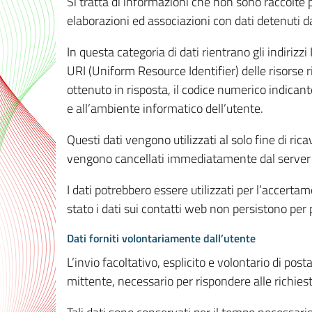
Si tratta di informazioni che non sono raccolte 
elaborazioni ed associazioni con dati detenuti da 
In questa categoria di dati rientrano gli indirizzi
URI (Uniform Resource Identifier) delle risorse ric
ottenuto in risposta, il codice numerico indicante
e all’ambiente informatico dell’utente.
Questi dati vengono utilizzati al solo fine di ri
vengono cancellati immediatamente dal server 7
I dati potrebbero essere utilizzati per l’accertame
stato i dati sui contatti web non persistono per p
Dati forniti volontariamente dall’utente
L’invio facoltativo, esplicito e volontario di post
mittente, necessario per rispondere alle richieste