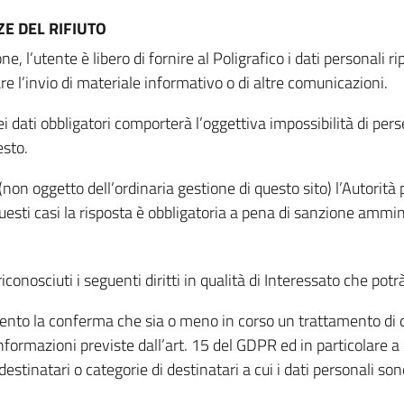
E DEL RIFIUTO
ne, l’utente è libero di fornire al Poligrafico i dati personali 
tare l’invio di materiale informativo o di altre comunicazioni.
 dati obbligatori comporterà l’oggettiva impossibilità di perseg
esto.
non oggetto dell’ordinaria gestione di questo sito) l’Autorità p
questi casi la risposta è obbligatoria a pena di sanzione ammin
riconosciuti i seguenti diritti in qualità di Interessato che potr
tamento la conferma che sia o meno in corso un trattamento di d
informazioni previste dall’art. 15 del GDPR ed in particolare a q
 destinatari o categorie di destinatari a cui i dati personali so