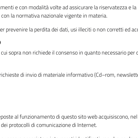
menti e con modalità volte ad assicurare la riservatezza e la s
à con la normativa nazionale vigente in materia.
prevenire la perdita dei dati, usi illeciti o non corretti ed ac
O
 di cui sopra non richiede il consenso in quanto necessario per
o richieste di invio di materiale informativo (Cd–rom, newsletter
eposte al funzionamento di questo sito web acquisiscono, nel c
 dei protocolli di comunicazione di Internet.