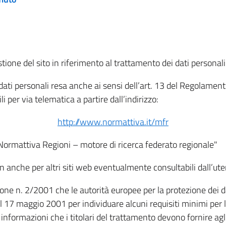
tione del sito in riferimento al trattamento dei dati personali
i dati personali resa anche ai sensi dell’art. 13 del Regolam
i per via telematica a partire dall’indirizzo:
http://www.normattiva.it/mfr
"Normattiva Regioni – motore di ricerca federato regionale"
non anche per altri siti web eventualmente consultabili dall’ute
e n. 2/2001 che le autorità europee per la protezione dei dati 
 17 maggio 2001 per individuare alcuni requisiti minimi per la
le informazioni che i titolari del trattamento devono fornire ag