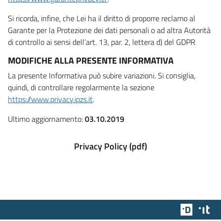
Si ricorda, infine, che Lei ha il diritto di proporre reclamo al
Garante per la Protezione dei dati personali o ad altra Autorità
di controllo ai sensi dell’art. 13, par. 2, lettera d) del GDPR
MODIFICHE ALLA PRESENTE INFORMATIVA
La presente Informativa può subire variazioni. Si consiglia,
quindi, di controllare regolarmente la sezione
https://www.privacy.ipzs.it
.
Ultimo aggiornamento:
03.10.2019
Privacy Policy (pdf)
Team Dig
Des