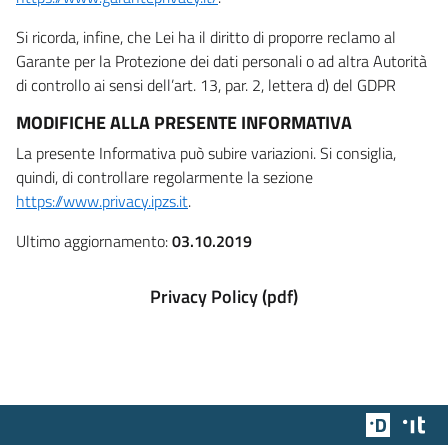
Si ricorda, infine, che Lei ha il diritto di proporre reclamo al
Garante per la Protezione dei dati personali o ad altra Autorità
di controllo ai sensi dell’art. 13, par. 2, lettera d) del GDPR
MODIFICHE ALLA PRESENTE INFORMATIVA
La presente Informativa può subire variazioni. Si consiglia,
quindi, di controllare regolarmente la sezione
https://www.privacy.ipzs.it
.
Ultimo aggiornamento:
03.10.2019
Privacy Policy (pdf)
Team Dig
Des