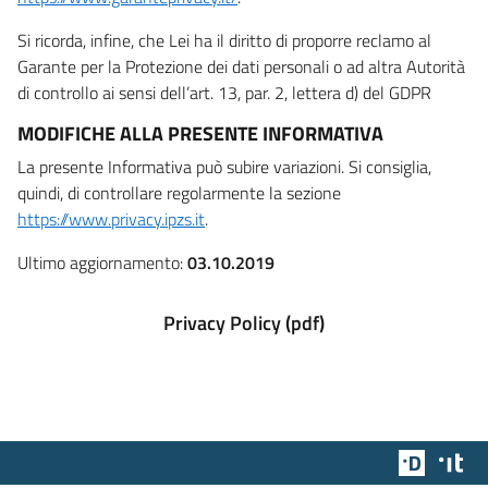
Si ricorda, infine, che Lei ha il diritto di proporre reclamo al
Garante per la Protezione dei dati personali o ad altra Autorità
di controllo ai sensi dell’art. 13, par. 2, lettera d) del GDPR
MODIFICHE ALLA PRESENTE INFORMATIVA
La presente Informativa può subire variazioni. Si consiglia,
quindi, di controllare regolarmente la sezione
https://www.privacy.ipzs.it
.
Ultimo aggiornamento:
03.10.2019
Privacy Policy (pdf)
Team Dig
Des