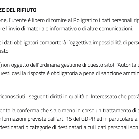
E DEL RIFIUTO
ne, l’utente è libero di fornire al Poligrafico i dati personali 
tare l’invio di materiale informativo o di altre comunicazioni.
 dati obbligatori comporterà l’oggettiva impossibilità di perseg
esto.
non oggetto dell’ordinaria gestione di questo sito) l’Autorità p
questi casi la risposta è obbligatoria a pena di sanzione ammin
riconosciuti i seguenti diritti in qualità di Interessato che potr
tamento la conferma che sia o meno in corso un trattamento di d
informazioni previste dall’art. 15 del GDPR ed in particolare a q
 destinatari o categorie di destinatari a cui i dati personali so