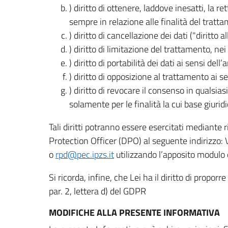
) diritto di ottenere, laddove inesatti, la 
sempre in relazione alle finalità del tratta
) diritto di cancellazione dei dati ("diritto a
) diritto di limitazione del trattamento, nei 
) diritto di portabilità dei dati ai sensi dell’a
) diritto di opposizione al trattamento ai se
) diritto di revocare il consenso in quals
solamente per le finalità la cui base giuridi
Tali diritti potranno essere esercitati mediante
Protection Officer (DPO) al seguente indirizzo:
o
rpd@pec.ipzs.it
utilizzando l’apposito modulo d
Si ricorda, infine, che Lei ha il diritto di propor
par. 2, lettera d) del GDPR
MODIFICHE ALLA PRESENTE INFORMATIVA