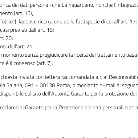
rettifica dei dati personali che La riguardano, nonché l’integraz
mento (art. 16);
ll’oblio"), laddove ricorra una delle fattispecie di cui all’art. 17;
casi previsti dall’art. 18;
rt. 20;
nsi dell’art. 21;
iasi momento senza pregiudicare la liceità del trattamento bas
ca è il consenso (art. 7).
 richiesta inviata con lettera raccomandata a.r. al Responsabi
 Via Salaria, 691 – 00138 Roma, o mediante e–mail ai seguenti 
isponibile sul sito dell’Autorità Garante per la protezione dei
re reclamo al Garante per la Protezione dei dati personali o ad al