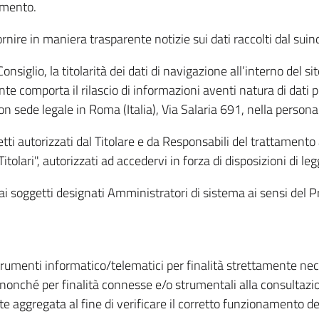
amento.
ire in maniera trasparente notizie sui dati raccolti dal suindic
nsiglio, la titolarità dei dati di navigazione all’interno del sit
te comporta il rilascio di informazioni aventi natura di dati per
, con sede legale in Roma (Italia), Via Salaria 691, nella per
getti autorizzati dal Titolare e da Responsabili del trattament
Titolari", autorizzati ad accedervi in forza di disposizioni di 
i dai soggetti designati Amministratori di sistema ai sensi de
strumenti informatico/telematici per finalità strettamente ne
nonché per finalità connesse e/o strumentali alla consultazion
 aggregata al fine di verificare il corretto funzionamento del