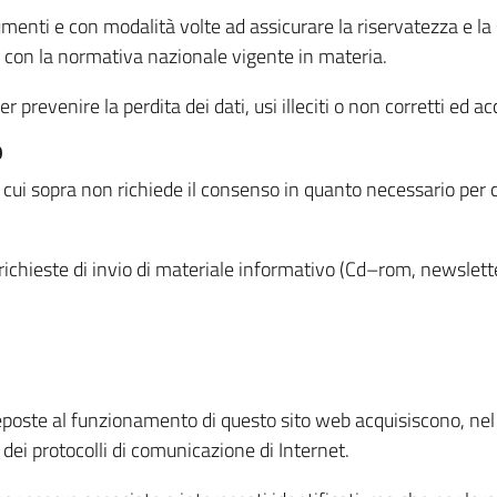
menti e con modalità volte ad assicurare la riservatezza e la s
à con la normativa nazionale vigente in materia.
prevenire la perdita dei dati, usi illeciti o non corretti ed ac
O
 di cui sopra non richiede il consenso in quanto necessario per
o richieste di invio di materiale informativo (Cd–rom, newsletter
eposte al funzionamento di questo sito web acquisiscono, nel c
 dei protocolli di comunicazione di Internet.