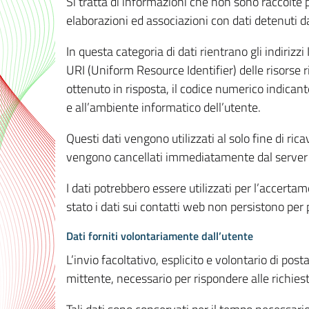
Si tratta di informazioni che non sono raccolte 
elaborazioni ed associazioni con dati detenuti da 
In questa categoria di dati rientrano gli indirizzi
URI (Uniform Resource Identifier) delle risorse ric
ottenuto in risposta, il codice numerico indicante
e all’ambiente informatico dell’utente.
Questi dati vengono utilizzati al solo fine di ri
vengono cancellati immediatamente dal server 7
I dati potrebbero essere utilizzati per l’accertame
stato i dati sui contatti web non persistono per p
Dati forniti volontariamente dall’utente
L’invio facoltativo, esplicito e volontario di post
mittente, necessario per rispondere alle richieste