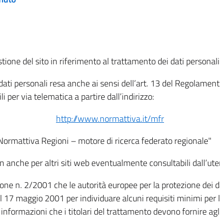
tione del sito in riferimento al trattamento dei dati personali
i dati personali resa anche ai sensi dell’art. 13 del Regolam
i per via telematica a partire dall’indirizzo:
http://www.normattiva.it/mfr
"Normattiva Regioni – motore di ricerca federato regionale"
non anche per altri siti web eventualmente consultabili dall’ute
e n. 2/2001 che le autorità europee per la protezione dei dati 
 17 maggio 2001 per individuare alcuni requisiti minimi per la
le informazioni che i titolari del trattamento devono fornire ag