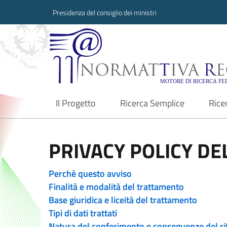
Presidenza del consiglio dei ministri
Normattiva Region
Il Progetto
Ricerca Semplice
Rice
current
PRIVACY POLICY DEL
Perchè questo avviso
Finalità e modalità del trattamento
Base giuridica e liceità del trattamento
Tipi di dati trattati
Natura del conferimento e conseguenze del ri