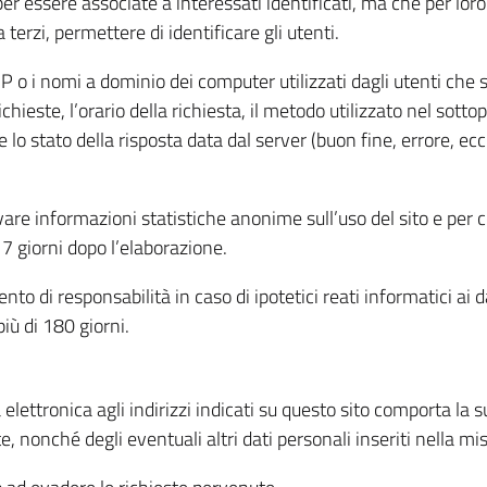
per essere associate a interessati identificati, ma che per lo
terzi, permettere di identificare gli utenti.
 IP o i nomi a dominio dei computer utilizzati dagli utenti che s
hieste, l’orario della richiesta, il metodo utilizzato nel sottop
 lo stato della risposta data dal server (buon fine, errore, ecc
cavare informazioni statistiche anonime sull’uso del sito e per
 giorni dopo l’elaborazione.
nto di responsabilità in caso di ipotetici reati informatici ai 
iù di 180 giorni.
a elettronica agli indirizzi indicati su questo sito comporta la 
, nonché degli eventuali altri dati personali inseriti nella mis