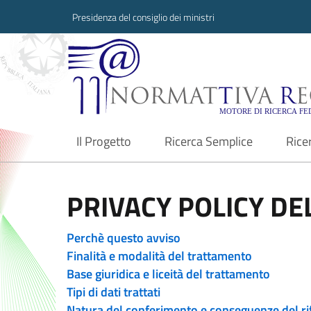
Presidenza del consiglio dei ministri
Normattiva Region
Il Progetto
Ricerca Semplice
Rice
current
PRIVACY POLICY DEL
Perchè questo avviso
Finalità e modalità del trattamento
Base giuridica e liceità del trattamento
Tipi di dati trattati
Natura del conferimento e conseguenze del ri