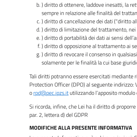
) diritto di ottenere, laddove inesatti, la 
sempre in relazione alle finalità del tratta
) diritto di cancellazione dei dati ("diritto a
) diritto di limitazione del trattamento, nei 
) diritto di portabilità dei dati ai sensi dell’a
) diritto di opposizione al trattamento ai se
) diritto di revocare il consenso in quals
solamente per le finalità la cui base giuridi
Tali diritti potranno essere esercitati mediante
Protection Officer (DPO) al seguente indirizzo:
o
rpd@pec.ipzs.it
utilizzando l’apposito modulo d
Si ricorda, infine, che Lei ha il diritto di propor
par. 2, lettera d) del GDPR
MODIFICHE ALLA PRESENTE INFORMATIVA