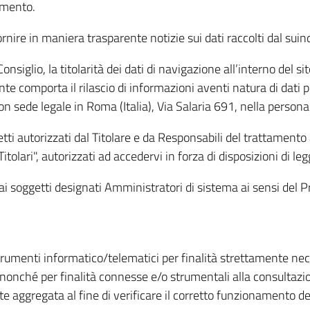
amento.
ire in maniera trasparente notizie sui dati raccolti dal suindic
nsiglio, la titolarità dei dati di navigazione all’interno del sit
te comporta il rilascio di informazioni aventi natura di dati per
, con sede legale in Roma (Italia), Via Salaria 691, nella per
getti autorizzati dal Titolare e da Responsabili del trattament
Titolari", autorizzati ad accedervi in forza di disposizioni di 
i dai soggetti designati Amministratori di sistema ai sensi de
strumenti informatico/telematici per finalità strettamente ne
nonché per finalità connesse e/o strumentali alla consultazion
 aggregata al fine di verificare il corretto funzionamento del