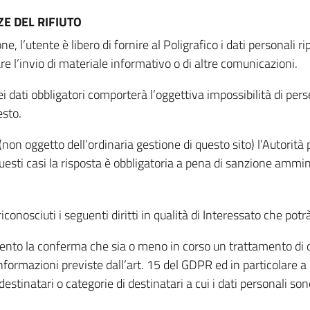
E DEL RIFIUTO
ne, l’utente è libero di fornire al Poligrafico i dati personali 
tare l’invio di materiale informativo o di altre comunicazioni.
 dati obbligatori comporterà l’oggettiva impossibilità di perseg
esto.
non oggetto dell’ordinaria gestione di questo sito) l’Autorità p
questi casi la risposta è obbligatoria a pena di sanzione ammin
riconosciuti i seguenti diritti in qualità di Interessato che potr
tamento la conferma che sia o meno in corso un trattamento di d
informazioni previste dall’art. 15 del GDPR ed in particolare a q
 destinatari o categorie di destinatari a cui i dati personali so