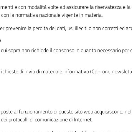
menti e con modalità volte ad assicurare la riservatezza e la s
à con la normativa nazionale vigente in materia.
prevenire la perdita dei dati, usi illeciti o non corretti ed ac
O
 di cui sopra non richiede il consenso in quanto necessario per
o richieste di invio di materiale informativo (Cd–rom, newsletter
eposte al funzionamento di questo sito web acquisiscono, nel c
 dei protocolli di comunicazione di Internet.