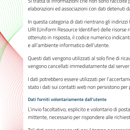
Si tratta di informazioni che non sono raccolte 
elaborazioni ed associazioni con dati detenuti da 
In questa categoria di dati rientrano gli indirizzi
URI (Uniform Resource Identifier) delle risorse ric
ottenuto in risposta, il codice numerico indicante
e all’ambiente informatico dell’utente.
Questi dati vengono utilizzati al solo fine di ri
vengono cancellati immediatamente dal server 7
I dati potrebbero essere utilizzati per l’accertame
stato i dati sui contatti web non persistono per p
Dati forniti volontariamente dall’utente
L’invio facoltativo, esplicito e volontario di post
mittente, necessario per rispondere alle richieste