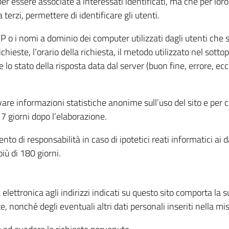
per essere associate a interessati identificati, ma che per lo
terzi, permettere di identificare gli utenti.
 IP o i nomi a dominio dei computer utilizzati dagli utenti che s
hieste, l’orario della richiesta, il metodo utilizzato nel sottop
 lo stato della risposta data dal server (buon fine, errore, ecc
cavare informazioni statistiche anonime sull’uso del sito e per
 giorni dopo l’elaborazione.
nto di responsabilità in caso di ipotetici reati informatici ai 
iù di 180 giorni.
a elettronica agli indirizzi indicati su questo sito comporta la 
, nonché degli eventuali altri dati personali inseriti nella mis