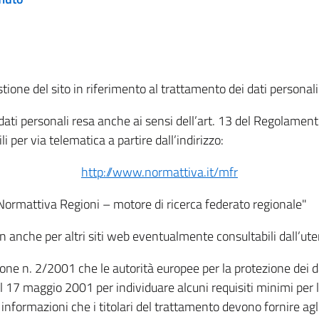
tione del sito in riferimento al trattamento dei dati personali
i dati personali resa anche ai sensi dell’art. 13 del Regolam
i per via telematica a partire dall’indirizzo:
http://www.normattiva.it/mfr
"Normattiva Regioni – motore di ricerca federato regionale"
non anche per altri siti web eventualmente consultabili dall’ute
e n. 2/2001 che le autorità europee per la protezione dei dati 
 17 maggio 2001 per individuare alcuni requisiti minimi per la
le informazioni che i titolari del trattamento devono fornire ag