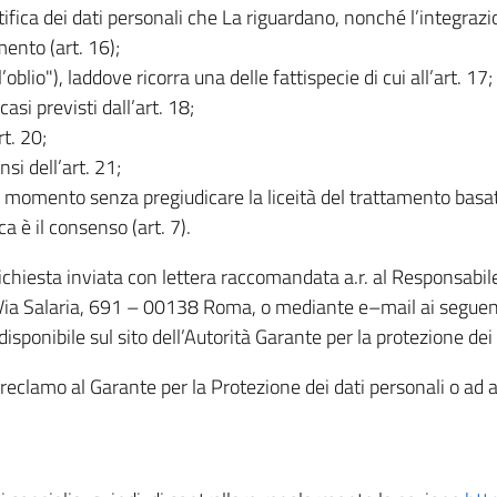
rettifica dei dati personali che La riguardano, nonché l’integraz
mento (art. 16);
ll’oblio"), laddove ricorra una delle fattispecie di cui all’art. 17;
casi previsti dall’art. 18;
rt. 20;
nsi dell’art. 21;
iasi momento senza pregiudicare la liceità del trattamento bas
ca è il consenso (art. 7).
 richiesta inviata con lettera raccomandata a.r. al Responsabi
 Via Salaria, 691 – 00138 Roma, o mediante e–mail ai seguenti 
isponibile sul sito dell’Autorità Garante per la protezione dei
re reclamo al Garante per la Protezione dei dati personali o ad al