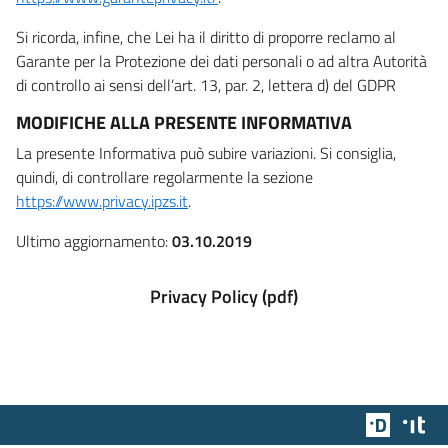
Si ricorda, infine, che Lei ha il diritto di proporre reclamo al
Garante per la Protezione dei dati personali o ad altra Autorità
di controllo ai sensi dell’art. 13, par. 2, lettera d) del GDPR
MODIFICHE ALLA PRESENTE INFORMATIVA
La presente Informativa può subire variazioni. Si consiglia,
quindi, di controllare regolarmente la sezione
https://www.privacy.ipzs.it
.
Ultimo aggiornamento:
03.10.2019
Privacy Policy (pdf)
Team Dig
Des