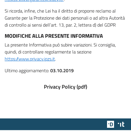
Si ricorda, infine, che Lei ha il diritto di proporre reclamo al
Garante per la Protezione dei dati personali o ad altra Autorità
di controllo ai sensi dell’art. 13, par. 2, lettera d) del GDPR
MODIFICHE ALLA PRESENTE INFORMATIVA
La presente Informativa può subire variazioni. Si consiglia,
quindi, di controllare regolarmente la sezione
https://www.privacy.ipzs.it
.
Ultimo aggiornamento:
03.10.2019
Privacy Policy (pdf)
Team Dig
Des