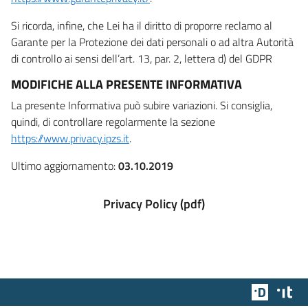
Si ricorda, infine, che Lei ha il diritto di proporre reclamo al
Garante per la Protezione dei dati personali o ad altra Autorità
di controllo ai sensi dell’art. 13, par. 2, lettera d) del GDPR
MODIFICHE ALLA PRESENTE INFORMATIVA
La presente Informativa può subire variazioni. Si consiglia,
quindi, di controllare regolarmente la sezione
https://www.privacy.ipzs.it
.
Ultimo aggiornamento:
03.10.2019
Privacy Policy (pdf)
Team Dig
Des