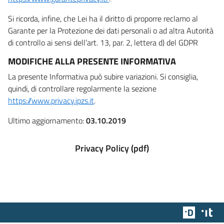
Si ricorda, infine, che Lei ha il diritto di proporre reclamo al
Garante per la Protezione dei dati personali o ad altra Autorità
di controllo ai sensi dell’art. 13, par. 2, lettera d) del GDPR
MODIFICHE ALLA PRESENTE INFORMATIVA
La presente Informativa può subire variazioni. Si consiglia,
quindi, di controllare regolarmente la sezione
https://www.privacy.ipzs.it
.
Ultimo aggiornamento:
03.10.2019
Privacy Policy (pdf)
Team Dig
Des