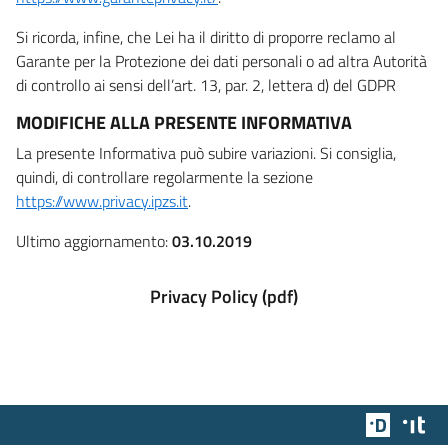
Si ricorda, infine, che Lei ha il diritto di proporre reclamo al
Garante per la Protezione dei dati personali o ad altra Autorità
di controllo ai sensi dell’art. 13, par. 2, lettera d) del GDPR
MODIFICHE ALLA PRESENTE INFORMATIVA
La presente Informativa può subire variazioni. Si consiglia,
quindi, di controllare regolarmente la sezione
https://www.privacy.ipzs.it
.
Ultimo aggiornamento:
03.10.2019
Privacy Policy (pdf)
Team Dig
Des