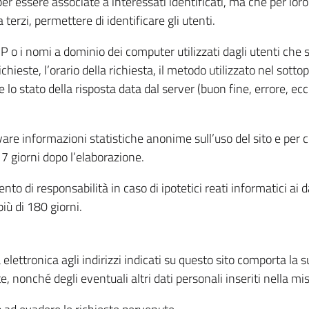
per essere associate a interessati identificati, ma che per lo
terzi, permettere di identificare gli utenti.
 IP o i nomi a dominio dei computer utilizzati dagli utenti che s
hieste, l’orario della richiesta, il metodo utilizzato nel sottop
 lo stato della risposta data dal server (buon fine, errore, ecc
cavare informazioni statistiche anonime sull’uso del sito e per
 giorni dopo l’elaborazione.
nto di responsabilità in caso di ipotetici reati informatici ai 
iù di 180 giorni.
a elettronica agli indirizzi indicati su questo sito comporta la 
, nonché degli eventuali altri dati personali inseriti nella mis