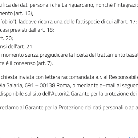
rettifica dei dati personali che La riguardano, nonché l’integraz
mento (art. 16);
ll’oblio"), laddove ricorra una delle fattispecie di cui all’art. 17;
casi previsti dall’art. 18;
rt. 20;
nsi dell’art. 21;
iasi momento senza pregiudicare la liceità del trattamento bas
ca è il consenso (art. 7).
 richiesta inviata con lettera raccomandata a.r. al Responsabi
 Via Salaria, 691 – 00138 Roma, o mediante e–mail ai seguenti 
isponibile sul sito dell’Autorità Garante per la protezione dei
re reclamo al Garante per la Protezione dei dati personali o ad al