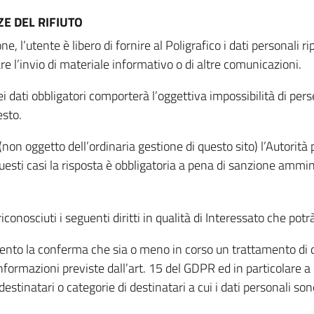
E DEL RIFIUTO
ne, l’utente è libero di fornire al Poligrafico i dati personali 
tare l’invio di materiale informativo o di altre comunicazioni.
 dati obbligatori comporterà l’oggettiva impossibilità di perseg
esto.
non oggetto dell’ordinaria gestione di questo sito) l’Autorità p
questi casi la risposta è obbligatoria a pena di sanzione ammin
riconosciuti i seguenti diritti in qualità di Interessato che potr
tamento la conferma che sia o meno in corso un trattamento di d
informazioni previste dall’art. 15 del GDPR ed in particolare a q
 destinatari o categorie di destinatari a cui i dati personali so