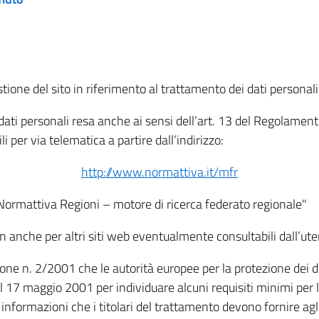
tione del sito in riferimento al trattamento dei dati personali
i dati personali resa anche ai sensi dell’art. 13 del Regolam
i per via telematica a partire dall’indirizzo:
http://www.normattiva.it/mfr
"Normattiva Regioni – motore di ricerca federato regionale"
non anche per altri siti web eventualmente consultabili dall’ute
e n. 2/2001 che le autorità europee per la protezione dei dati 
 17 maggio 2001 per individuare alcuni requisiti minimi per la
le informazioni che i titolari del trattamento devono fornire ag