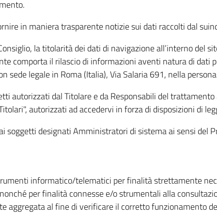
amento.
ire in maniera trasparente notizie sui dati raccolti dal suindic
nsiglio, la titolarità dei dati di navigazione all’interno del sit
te comporta il rilascio di informazioni aventi natura di dati per
, con sede legale in Roma (Italia), Via Salaria 691, nella per
getti autorizzati dal Titolare e da Responsabili del trattament
Titolari", autorizzati ad accedervi in forza di disposizioni di 
i dai soggetti designati Amministratori di sistema ai sensi de
strumenti informatico/telematici per finalità strettamente ne
nonché per finalità connesse e/o strumentali alla consultazion
 aggregata al fine di verificare il corretto funzionamento del