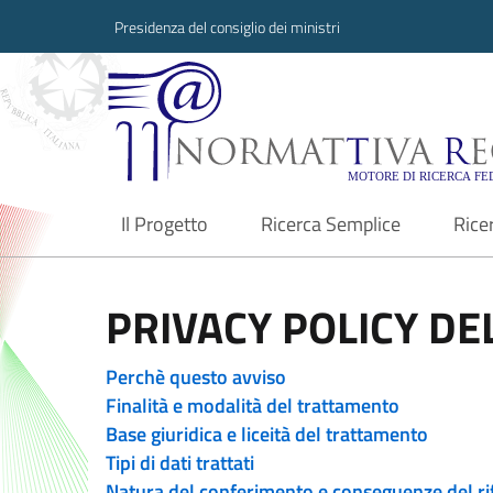
Presidenza del consiglio dei ministri
Normattiva Region
Il Progetto
Ricerca Semplice
Rice
current
PRIVACY POLICY DEL
Perchè questo avviso
Finalità e modalità del trattamento
Base giuridica e liceità del trattamento
Tipi di dati trattati
Natura del conferimento e conseguenze del ri