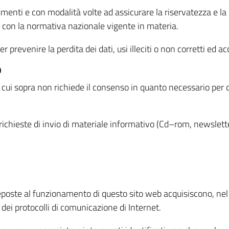
menti e con modalità volte ad assicurare la riservatezza e la s
à con la normativa nazionale vigente in materia.
prevenire la perdita dei dati, usi illeciti o non corretti ed ac
O
 di cui sopra non richiede il consenso in quanto necessario per
o richieste di invio di materiale informativo (Cd–rom, newsletter
eposte al funzionamento di questo sito web acquisiscono, nel c
 dei protocolli di comunicazione di Internet.