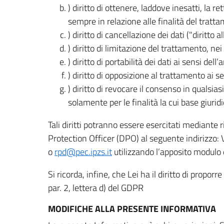
) diritto di ottenere, laddove inesatti, la 
sempre in relazione alle finalità del tratta
) diritto di cancellazione dei dati ("diritto a
) diritto di limitazione del trattamento, nei 
) diritto di portabilità dei dati ai sensi dell’a
) diritto di opposizione al trattamento ai se
) diritto di revocare il consenso in quals
solamente per le finalità la cui base giuridi
Tali diritti potranno essere esercitati mediante
Protection Officer (DPO) al seguente indirizzo:
o
rpd@pec.ipzs.it
utilizzando l’apposito modulo d
Si ricorda, infine, che Lei ha il diritto di propor
par. 2, lettera d) del GDPR
MODIFICHE ALLA PRESENTE INFORMATIVA