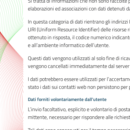
Si tratta di informazioni che non sono raccolte 
elaborazioni ed associazioni con dati detenuti da 
In questa categoria di dati rientrano gli indirizzi
URI (Uniform Resource Identifier) delle risorse ric
ottenuto in risposta, il codice numerico indicante
e all’ambiente informatico dell’utente.
Questi dati vengono utilizzati al solo fine di ri
vengono cancellati immediatamente dal server 7
I dati potrebbero essere utilizzati per l’accertame
stato i dati sui contatti web non persistono per p
Dati forniti volontariamente dall’utente
L’invio facoltativo, esplicito e volontario di post
mittente, necessario per rispondere alle richieste