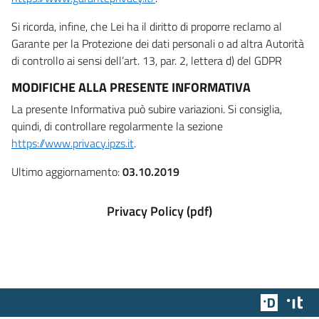
Si ricorda, infine, che Lei ha il diritto di proporre reclamo al
Garante per la Protezione dei dati personali o ad altra Autorità
di controllo ai sensi dell’art. 13, par. 2, lettera d) del GDPR
MODIFICHE ALLA PRESENTE INFORMATIVA
La presente Informativa può subire variazioni. Si consiglia,
quindi, di controllare regolarmente la sezione
https://www.privacy.ipzs.it
.
Ultimo aggiornamento:
03.10.2019
Privacy Policy (pdf)
Team Dig
Des