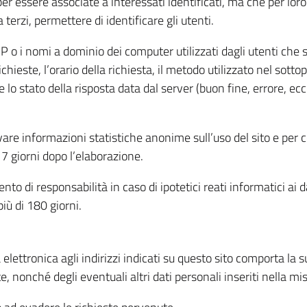
per essere associate a interessati identificati, ma che per lo
terzi, permettere di identificare gli utenti.
 IP o i nomi a dominio dei computer utilizzati dagli utenti che s
hieste, l’orario della richiesta, il metodo utilizzato nel sottop
 lo stato della risposta data dal server (buon fine, errore, ecc
cavare informazioni statistiche anonime sull’uso del sito e per
 giorni dopo l’elaborazione.
nto di responsabilità in caso di ipotetici reati informatici ai 
iù di 180 giorni.
a elettronica agli indirizzi indicati su questo sito comporta la 
, nonché degli eventuali altri dati personali inseriti nella mis