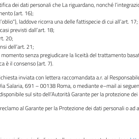
rettifica dei dati personali che La riguardano, nonché l’integraz
mento (art. 16);
ll’oblio"), laddove ricorra una delle fattispecie di cui all’art. 17;
casi previsti dall’art. 18;
rt. 20;
nsi dell’art. 21;
iasi momento senza pregiudicare la liceità del trattamento bas
ca è il consenso (art. 7).
 richiesta inviata con lettera raccomandata a.r. al Responsabi
 Via Salaria, 691 – 00138 Roma, o mediante e–mail ai seguenti 
isponibile sul sito dell’Autorità Garante per la protezione dei
re reclamo al Garante per la Protezione dei dati personali o ad al