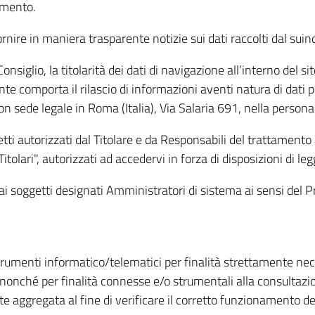
amento.
ire in maniera trasparente notizie sui dati raccolti dal suindic
nsiglio, la titolarità dei dati di navigazione all’interno del sit
te comporta il rilascio di informazioni aventi natura di dati per
, con sede legale in Roma (Italia), Via Salaria 691, nella per
getti autorizzati dal Titolare e da Responsabili del trattament
Titolari", autorizzati ad accedervi in forza di disposizioni di 
i dai soggetti designati Amministratori di sistema ai sensi de
strumenti informatico/telematici per finalità strettamente ne
nonché per finalità connesse e/o strumentali alla consultazion
 aggregata al fine di verificare il corretto funzionamento del