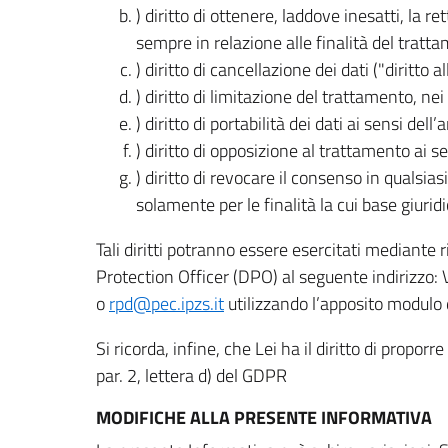
) diritto di ottenere, laddove inesatti, la 
sempre in relazione alle finalità del tratta
) diritto di cancellazione dei dati ("diritto a
) diritto di limitazione del trattamento, nei 
) diritto di portabilità dei dati ai sensi dell’a
) diritto di opposizione al trattamento ai se
) diritto di revocare il consenso in quals
solamente per le finalità la cui base giuridi
Tali diritti potranno essere esercitati mediante
Protection Officer (DPO) al seguente indirizzo:
o
rpd@pec.ipzs.it
utilizzando l’apposito modulo d
Si ricorda, infine, che Lei ha il diritto di propor
par. 2, lettera d) del GDPR
MODIFICHE ALLA PRESENTE INFORMATIVA