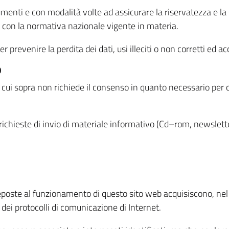
menti e con modalità volte ad assicurare la riservatezza e la s
à con la normativa nazionale vigente in materia.
prevenire la perdita dei dati, usi illeciti o non corretti ed ac
O
 di cui sopra non richiede il consenso in quanto necessario per
o richieste di invio di materiale informativo (Cd–rom, newsletter
eposte al funzionamento di questo sito web acquisiscono, nel c
 dei protocolli di comunicazione di Internet.