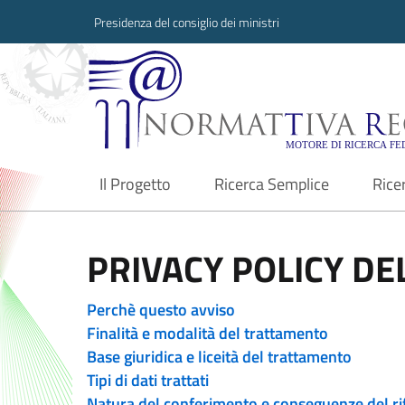
Presidenza del consiglio dei ministri
Normattiva Region
Il Progetto
Ricerca Semplice
Rice
current
PRIVACY POLICY DEL
Perchè questo avviso
Finalità e modalità del trattamento
Base giuridica e liceità del trattamento
Tipi di dati trattati
Natura del conferimento e conseguenze del ri