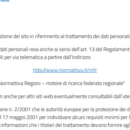
tione del sito in riferimento al trattamento dei dati personali
i dati personali resa anche ai sensi dell’art. 13 del Regolam
i per via telematica a partire dall’indirizzo:
http://www.normattiva.it/mfr
"Normattiva Regioni – motore di ricerca federato regionale"
non anche per altri siti web eventualmente consultabili dall’ute
e n. 2/2001 che le autorità europee per la protezione dei dati 
 17 maggio 2001 per individuare alcuni requisiti minimi per la
le informazioni che i titolari del trattamento devono fornire ag