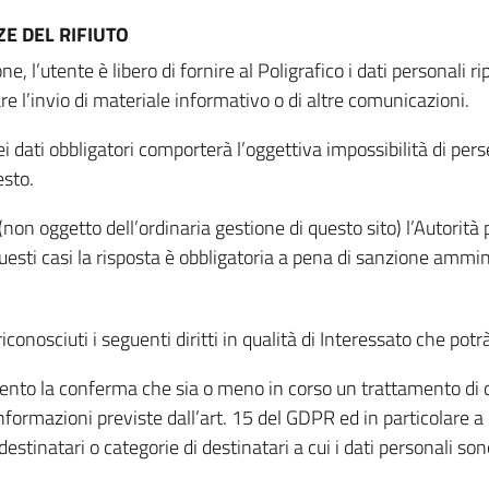
E DEL RIFIUTO
ne, l’utente è libero di fornire al Poligrafico i dati personali 
tare l’invio di materiale informativo o di altre comunicazioni.
 dati obbligatori comporterà l’oggettiva impossibilità di perseg
esto.
non oggetto dell’ordinaria gestione di questo sito) l’Autorità p
questi casi la risposta è obbligatoria a pena di sanzione ammin
riconosciuti i seguenti diritti in qualità di Interessato che potr
tamento la conferma che sia o meno in corso un trattamento di d
informazioni previste dall’art. 15 del GDPR ed in particolare a q
 destinatari o categorie di destinatari a cui i dati personali so