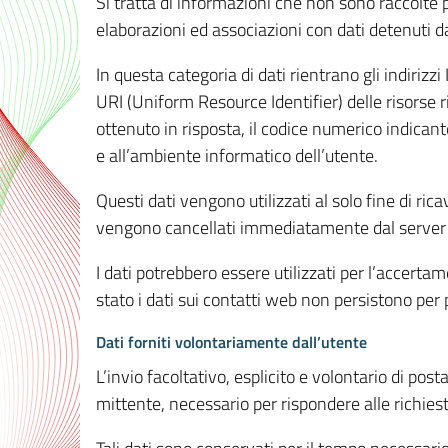
Si tratta di informazioni che non sono raccolte 
elaborazioni ed associazioni con dati detenuti da 
In questa categoria di dati rientrano gli indirizzi
URI (Uniform Resource Identifier) delle risorse ric
ottenuto in risposta, il codice numerico indicante
e all’ambiente informatico dell’utente.
Questi dati vengono utilizzati al solo fine di ri
vengono cancellati immediatamente dal server 7
I dati potrebbero essere utilizzati per l’accertame
stato i dati sui contatti web non persistono per p
Dati forniti volontariamente dall’utente
L’invio facoltativo, esplicito e volontario di post
mittente, necessario per rispondere alle richieste