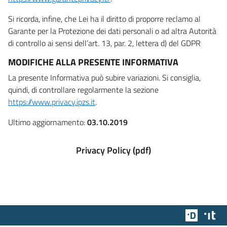
Si ricorda, infine, che Lei ha il diritto di proporre reclamo al
Garante per la Protezione dei dati personali o ad altra Autorità
di controllo ai sensi dell’art. 13, par. 2, lettera d) del GDPR
MODIFICHE ALLA PRESENTE INFORMATIVA
La presente Informativa può subire variazioni. Si consiglia,
quindi, di controllare regolarmente la sezione
https://www.privacy.ipzs.it
.
Ultimo aggiornamento:
03.10.2019
Privacy Policy (pdf)
Team Dig
Des