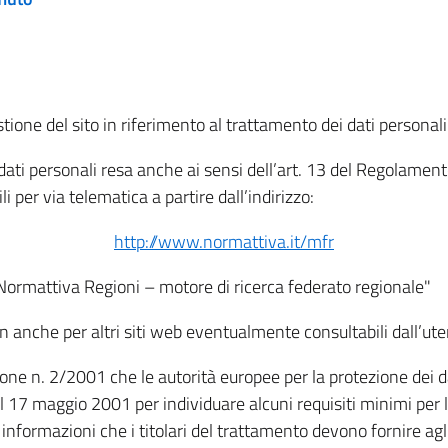
tione del sito in riferimento al trattamento dei dati personali
i dati personali resa anche ai sensi dell’art. 13 del Regolam
i per via telematica a partire dall’indirizzo:
http://www.normattiva.it/mfr
"Normattiva Regioni – motore di ricerca federato regionale"
non anche per altri siti web eventualmente consultabili dall’ute
e n. 2/2001 che le autorità europee per la protezione dei dati 
 17 maggio 2001 per individuare alcuni requisiti minimi per la
le informazioni che i titolari del trattamento devono fornire ag