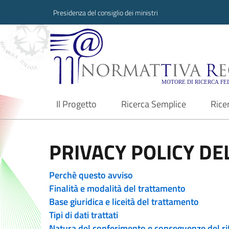
Presidenza del consiglio dei ministri
Normattiva Region
Il Progetto
Ricerca Semplice
Rice
current
PRIVACY POLICY DEL
Perchè questo avviso
Finalità e modalità del trattamento
Base giuridica e liceità del trattamento
Tipi di dati trattati
Natura del conferimento e conseguenze del ri