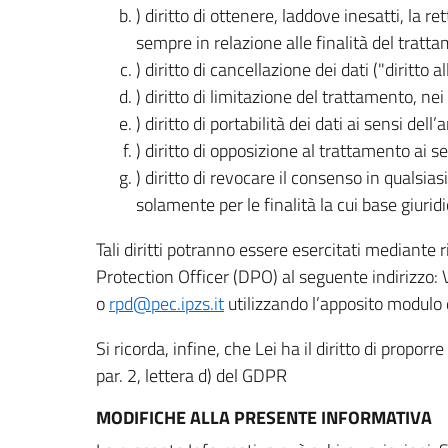
) diritto di ottenere, laddove inesatti, la 
sempre in relazione alle finalità del tratta
) diritto di cancellazione dei dati ("diritto a
) diritto di limitazione del trattamento, nei 
) diritto di portabilità dei dati ai sensi dell’a
) diritto di opposizione al trattamento ai se
) diritto di revocare il consenso in quals
solamente per le finalità la cui base giuridi
Tali diritti potranno essere esercitati mediante
Protection Officer (DPO) al seguente indirizzo:
o
rpd@pec.ipzs.it
utilizzando l’apposito modulo d
Si ricorda, infine, che Lei ha il diritto di propor
par. 2, lettera d) del GDPR
MODIFICHE ALLA PRESENTE INFORMATIVA