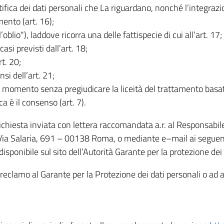
rettifica dei dati personali che La riguardano, nonché l’integraz
mento (art. 16);
ll’oblio"), laddove ricorra una delle fattispecie di cui all’art. 17;
casi previsti dall’art. 18;
rt. 20;
nsi dell’art. 21;
iasi momento senza pregiudicare la liceità del trattamento bas
ca è il consenso (art. 7).
 richiesta inviata con lettera raccomandata a.r. al Responsabi
 Via Salaria, 691 – 00138 Roma, o mediante e–mail ai seguenti 
isponibile sul sito dell’Autorità Garante per la protezione dei
re reclamo al Garante per la Protezione dei dati personali o ad al