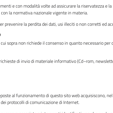
menti e con modalità volte ad assicurare la riservatezza e la s
à con la normativa nazionale vigente in materia.
prevenire la perdita dei dati, usi illeciti o non corretti ed ac
O
 di cui sopra non richiede il consenso in quanto necessario per
o richieste di invio di materiale informativo (Cd–rom, newsletter
eposte al funzionamento di questo sito web acquisiscono, nel c
 dei protocolli di comunicazione di Internet.