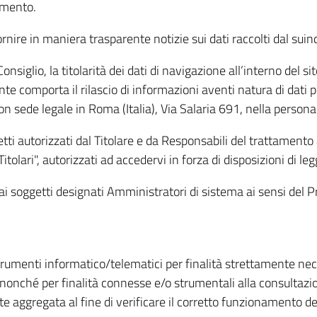
amento.
ire in maniera trasparente notizie sui dati raccolti dal suindic
nsiglio, la titolarità dei dati di navigazione all’interno del sit
te comporta il rilascio di informazioni aventi natura di dati per
, con sede legale in Roma (Italia), Via Salaria 691, nella per
getti autorizzati dal Titolare e da Responsabili del trattament
Titolari", autorizzati ad accedervi in forza di disposizioni di 
i dai soggetti designati Amministratori di sistema ai sensi de
strumenti informatico/telematici per finalità strettamente ne
nonché per finalità connesse e/o strumentali alla consultazion
 aggregata al fine di verificare il corretto funzionamento del