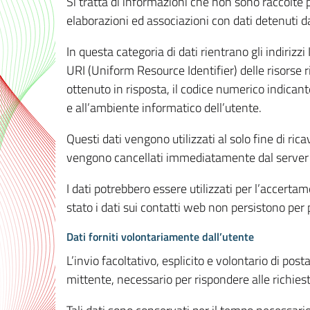
Si tratta di informazioni che non sono raccolte 
elaborazioni ed associazioni con dati detenuti da 
In questa categoria di dati rientrano gli indirizzi
URI (Uniform Resource Identifier) delle risorse ric
ottenuto in risposta, il codice numerico indicante
e all’ambiente informatico dell’utente.
Questi dati vengono utilizzati al solo fine di ri
vengono cancellati immediatamente dal server 7
I dati potrebbero essere utilizzati per l’accertame
stato i dati sui contatti web non persistono per p
Dati forniti volontariamente dall’utente
L’invio facoltativo, esplicito e volontario di post
mittente, necessario per rispondere alle richieste