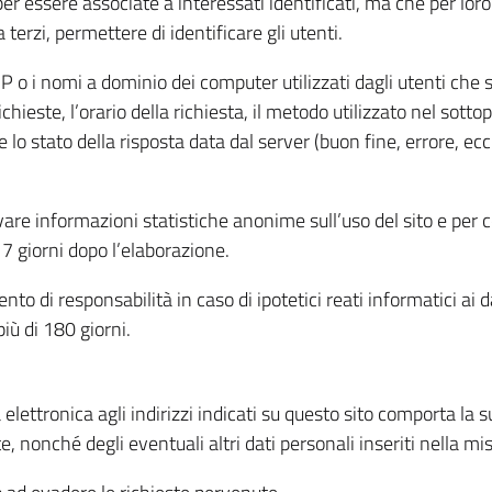
per essere associate a interessati identificati, ma che per lo
terzi, permettere di identificare gli utenti.
 IP o i nomi a dominio dei computer utilizzati dagli utenti che s
hieste, l’orario della richiesta, il metodo utilizzato nel sottop
 lo stato della risposta data dal server (buon fine, errore, ecc
cavare informazioni statistiche anonime sull’uso del sito e per
 giorni dopo l’elaborazione.
nto di responsabilità in caso di ipotetici reati informatici ai 
iù di 180 giorni.
a elettronica agli indirizzi indicati su questo sito comporta la 
, nonché degli eventuali altri dati personali inseriti nella mis