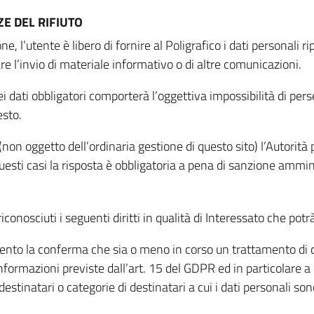
E DEL RIFIUTO
ne, l’utente è libero di fornire al Poligrafico i dati personali 
tare l’invio di materiale informativo o di altre comunicazioni.
 dati obbligatori comporterà l’oggettiva impossibilità di perseg
esto.
non oggetto dell’ordinaria gestione di questo sito) l’Autorità p
questi casi la risposta è obbligatoria a pena di sanzione ammin
riconosciuti i seguenti diritti in qualità di Interessato che potr
tamento la conferma che sia o meno in corso un trattamento di d
informazioni previste dall’art. 15 del GDPR ed in particolare a q
 destinatari o categorie di destinatari a cui i dati personali so