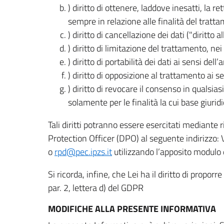
) diritto di ottenere, laddove inesatti, la 
sempre in relazione alle finalità del tratta
) diritto di cancellazione dei dati ("diritto a
) diritto di limitazione del trattamento, nei 
) diritto di portabilità dei dati ai sensi dell’a
) diritto di opposizione al trattamento ai se
) diritto di revocare il consenso in quals
solamente per le finalità la cui base giuridi
Tali diritti potranno essere esercitati mediante
Protection Officer (DPO) al seguente indirizzo:
o
rpd@pec.ipzs.it
utilizzando l’apposito modulo d
Si ricorda, infine, che Lei ha il diritto di propor
par. 2, lettera d) del GDPR
MODIFICHE ALLA PRESENTE INFORMATIVA