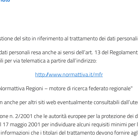
tione del sito in riferimento al trattamento dei dati personali
i dati personali resa anche ai sensi dell’art. 13 del Regolam
i per via telematica a partire dall’indirizzo:
http://www.normattiva.it/mfr
"Normattiva Regioni – motore di ricerca federato regionale"
non anche per altri siti web eventualmente consultabili dall’ute
e n. 2/2001 che le autorità europee per la protezione dei dati 
 17 maggio 2001 per individuare alcuni requisiti minimi per la
le informazioni che i titolari del trattamento devono fornire ag