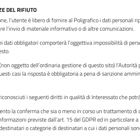
E DEL RIFIUTO
ne, l’utente è libero di fornire al Poligrafico i dati personali 
tare l’invio di materiale informativo o di altre comunicazioni.
 dati obbligatori comporterà l’oggettiva impossibilità di perseg
esto.
non oggetto dell’ordinaria gestione di questo sito) l’Autorità p
questi casi la risposta è obbligatoria a pena di sanzione ammin
riconosciuti i seguenti diritti in qualità di Interessato che potr
tamento la conferma che sia o meno in corso un trattamento di d
informazioni previste dall’art. 15 del GDPR ed in particolare a q
 destinatari o categorie di destinatari a cui i dati personali so