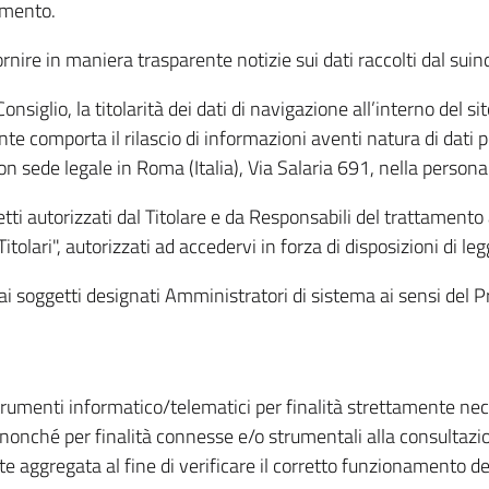
amento.
ire in maniera trasparente notizie sui dati raccolti dal suindic
nsiglio, la titolarità dei dati di navigazione all’interno del sit
te comporta il rilascio di informazioni aventi natura di dati per
, con sede legale in Roma (Italia), Via Salaria 691, nella per
getti autorizzati dal Titolare e da Responsabili del trattament
Titolari", autorizzati ad accedervi in forza di disposizioni di 
i dai soggetti designati Amministratori di sistema ai sensi de
strumenti informatico/telematici per finalità strettamente ne
nonché per finalità connesse e/o strumentali alla consultazion
 aggregata al fine di verificare il corretto funzionamento del