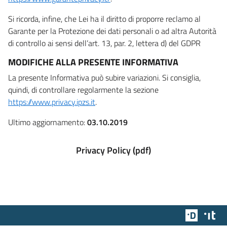
Si ricorda, infine, che Lei ha il diritto di proporre reclamo al
Garante per la Protezione dei dati personali o ad altra Autorità
di controllo ai sensi dell’art. 13, par. 2, lettera d) del GDPR
MODIFICHE ALLA PRESENTE INFORMATIVA
La presente Informativa può subire variazioni. Si consiglia,
quindi, di controllare regolarmente la sezione
https://www.privacy.ipzs.it
.
Ultimo aggiornamento:
03.10.2019
Privacy Policy (pdf)
Team Dig
Des