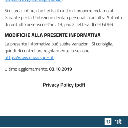
Si ricorda, infine, che Lei ha il diritto di proporre reclamo al
Garante per la Protezione dei dati personali o ad altra Autorità
di controllo ai sensi dell’art. 13, par. 2, lettera d) del GDPR
MODIFICHE ALLA PRESENTE INFORMATIVA
La presente Informativa può subire variazioni. Si consiglia,
quindi, di controllare regolarmente la sezione
https://www.privacy.ipzs.it
.
Ultimo aggiornamento:
03.10.2019
Privacy Policy (pdf)
Team Dig
Des