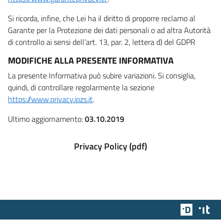
Si ricorda, infine, che Lei ha il diritto di proporre reclamo al
Garante per la Protezione dei dati personali o ad altra Autorità
di controllo ai sensi dell’art. 13, par. 2, lettera d) del GDPR
MODIFICHE ALLA PRESENTE INFORMATIVA
La presente Informativa può subire variazioni. Si consiglia,
quindi, di controllare regolarmente la sezione
https://www.privacy.ipzs.it
.
Ultimo aggiornamento:
03.10.2019
Privacy Policy (pdf)
Team Dig
Des