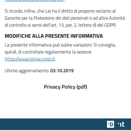
Si ricorda, infine, che Lei ha il diritto di proporre reclamo al
Garante per la Protezione dei dati personali o ad altra Autorità
di controllo ai sensi dell’art. 13, par. 2, lettera d) del GDPR
MODIFICHE ALLA PRESENTE INFORMATIVA
La presente Informativa può subire variazioni. Si consiglia,
quindi, di controllare regolarmente la sezione
https://www.privacy.ipzs.it
.
Ultimo aggiornamento:
03.10.2019
Privacy Policy (pdf)
Team Dig
Des