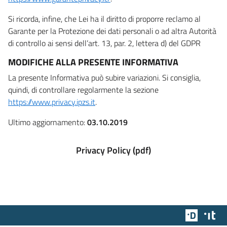
Si ricorda, infine, che Lei ha il diritto di proporre reclamo al
Garante per la Protezione dei dati personali o ad altra Autorità
di controllo ai sensi dell’art. 13, par. 2, lettera d) del GDPR
MODIFICHE ALLA PRESENTE INFORMATIVA
La presente Informativa può subire variazioni. Si consiglia,
quindi, di controllare regolarmente la sezione
https://www.privacy.ipzs.it
.
Ultimo aggiornamento:
03.10.2019
Privacy Policy (pdf)
Team Dig
Des