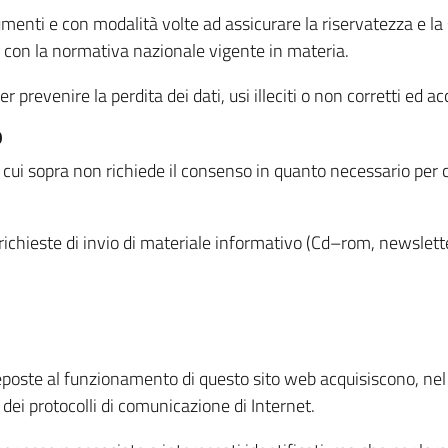
menti e con modalità volte ad assicurare la riservatezza e la s
à con la normativa nazionale vigente in materia.
prevenire la perdita dei dati, usi illeciti o non corretti ed ac
O
 di cui sopra non richiede il consenso in quanto necessario per
o richieste di invio di materiale informativo (Cd–rom, newsletter
eposte al funzionamento di questo sito web acquisiscono, nel c
 dei protocolli di comunicazione di Internet.