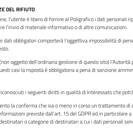
E DEL RIFIUTO
ne, l’utente è libero di fornire al Poligrafico i dati personali 
tare l’invio di materiale informativo o di altre comunicazioni.
 dati obbligatori comporterà l’oggettiva impossibilità di perseg
esto.
non oggetto dell’ordinaria gestione di questo sito) l’Autorità p
questi casi la risposta è obbligatoria a pena di sanzione ammin
riconosciuti i seguenti diritti in qualità di Interessato che potr
tamento la conferma che sia o meno in corso un trattamento di d
informazioni previste dall’art. 15 del GDPR ed in particolare a q
 destinatari o categorie di destinatari a cui i dati personali so