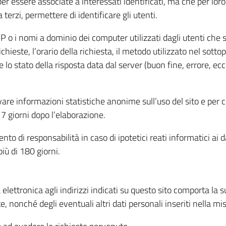
per essere associate a interessati identificati, ma che per lo
terzi, permettere di identificare gli utenti.
 IP o i nomi a dominio dei computer utilizzati dagli utenti che s
hieste, l’orario della richiesta, il metodo utilizzato nel sottop
 lo stato della risposta data dal server (buon fine, errore, ecc
cavare informazioni statistiche anonime sull’uso del sito e per
 giorni dopo l’elaborazione.
nto di responsabilità in caso di ipotetici reati informatici ai 
iù di 180 giorni.
a elettronica agli indirizzi indicati su questo sito comporta la 
, nonché degli eventuali altri dati personali inseriti nella mis