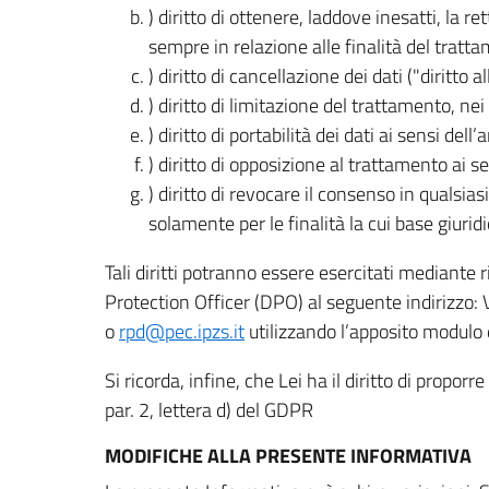
) diritto di ottenere, laddove inesatti, la 
sempre in relazione alle finalità del tratta
) diritto di cancellazione dei dati ("diritto a
) diritto di limitazione del trattamento, nei 
) diritto di portabilità dei dati ai sensi dell’a
) diritto di opposizione al trattamento ai se
) diritto di revocare il consenso in quals
solamente per le finalità la cui base giuridi
Tali diritti potranno essere esercitati mediante
Protection Officer (DPO) al seguente indirizzo:
o
rpd@pec.ipzs.it
utilizzando l’apposito modulo d
Si ricorda, infine, che Lei ha il diritto di propor
par. 2, lettera d) del GDPR
MODIFICHE ALLA PRESENTE INFORMATIVA