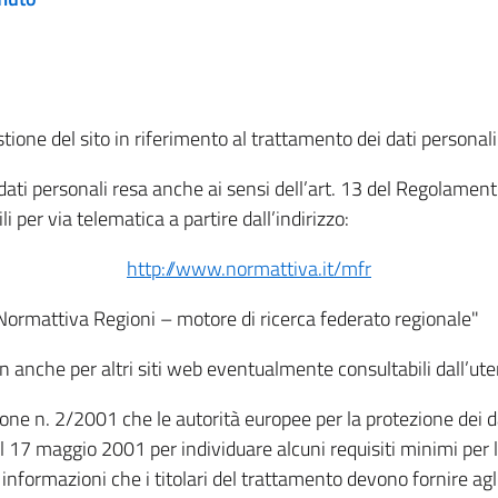
tione del sito in riferimento al trattamento dei dati personali
i dati personali resa anche ai sensi dell’art. 13 del Regolam
i per via telematica a partire dall’indirizzo:
http://www.normattiva.it/mfr
"Normattiva Regioni – motore di ricerca federato regionale"
non anche per altri siti web eventualmente consultabili dall’ute
e n. 2/2001 che le autorità europee per la protezione dei dati 
 17 maggio 2001 per individuare alcuni requisiti minimi per la
le informazioni che i titolari del trattamento devono fornire ag