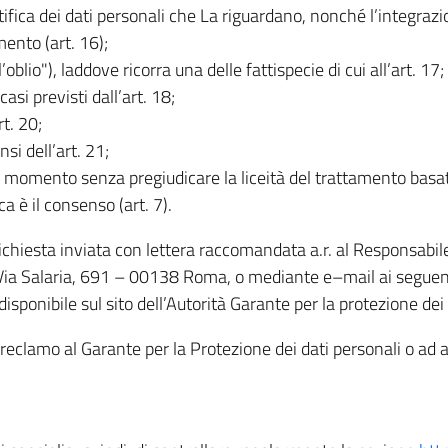
rettifica dei dati personali che La riguardano, nonché l’integraz
mento (art. 16);
ll’oblio"), laddove ricorra una delle fattispecie di cui all’art. 17;
casi previsti dall’art. 18;
rt. 20;
nsi dell’art. 21;
iasi momento senza pregiudicare la liceità del trattamento bas
ca è il consenso (art. 7).
 richiesta inviata con lettera raccomandata a.r. al Responsabi
 Via Salaria, 691 – 00138 Roma, o mediante e–mail ai seguenti 
isponibile sul sito dell’Autorità Garante per la protezione dei
re reclamo al Garante per la Protezione dei dati personali o ad al