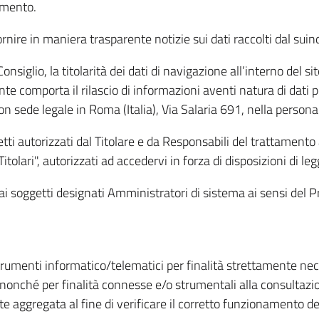
amento.
ire in maniera trasparente notizie sui dati raccolti dal suindic
nsiglio, la titolarità dei dati di navigazione all’interno del sit
te comporta il rilascio di informazioni aventi natura di dati per
, con sede legale in Roma (Italia), Via Salaria 691, nella per
getti autorizzati dal Titolare e da Responsabili del trattament
Titolari", autorizzati ad accedervi in forza di disposizioni di 
i dai soggetti designati Amministratori di sistema ai sensi de
strumenti informatico/telematici per finalità strettamente ne
nonché per finalità connesse e/o strumentali alla consultazion
 aggregata al fine di verificare il corretto funzionamento del