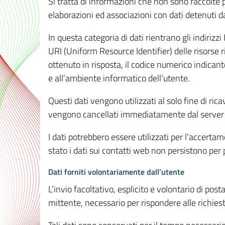
Si tratta di informazioni che non sono raccolte 
elaborazioni ed associazioni con dati detenuti da 
In questa categoria di dati rientrano gli indirizzi
URI (Uniform Resource Identifier) delle risorse ric
ottenuto in risposta, il codice numerico indicante
e all’ambiente informatico dell’utente.
Questi dati vengono utilizzati al solo fine di ri
vengono cancellati immediatamente dal server 7
I dati potrebbero essere utilizzati per l’accertame
stato i dati sui contatti web non persistono per p
Dati forniti volontariamente dall’utente
L’invio facoltativo, esplicito e volontario di post
mittente, necessario per rispondere alle richieste