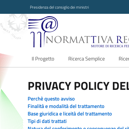
Presidenza del consiglio dei ministri
Normattiva Region
Il Progetto
Ricerca Semplice
Rice
current
PRIVACY POLICY DEL
Perchè questo avviso
Finalità e modalità del trattamento
Base giuridica e liceità del trattamento
Tipi di dati trattati
Natura del conferimento e conseguenze del ri