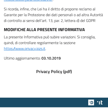
Si ricorda, infine, che Lei ha il diritto di proporre reclamo al
Garante per la Protezione dei dati personali o ad altra Autorità
di controllo ai sensi dell’art. 13, par. 2, lettera d) del GDPR
MODIFICHE ALLA PRESENTE INFORMATIVA
La presente Informativa può subire variazioni. Si consiglia,
quindi, di controllare regolarmente la sezione
https://www.privacy.ipzs.it
.
Ultimo aggiornamento:
03.10.2019
Privacy Policy (pdf)
Team Dig
Des