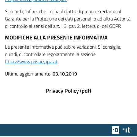
Si ricorda, infine, che Lei ha il diritto di proporre reclamo al
Garante per la Protezione dei dati personali o ad altra Autorità
di controllo ai sensi dell’art. 13, par. 2, lettera d) del GDPR
MODIFICHE ALLA PRESENTE INFORMATIVA
La presente Informativa può subire variazioni. Si consiglia,
quindi, di controllare regolarmente la sezione
https://www.privacy.ipzs.it
.
Ultimo aggiornamento:
03.10.2019
Privacy Policy (pdf)
Team Dig
Des