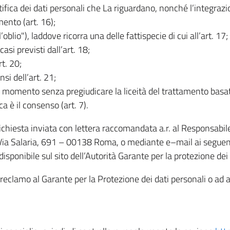
rettifica dei dati personali che La riguardano, nonché l’integraz
mento (art. 16);
ll’oblio"), laddove ricorra una delle fattispecie di cui all’art. 17;
casi previsti dall’art. 18;
rt. 20;
nsi dell’art. 21;
iasi momento senza pregiudicare la liceità del trattamento bas
ca è il consenso (art. 7).
 richiesta inviata con lettera raccomandata a.r. al Responsabi
 Via Salaria, 691 – 00138 Roma, o mediante e–mail ai seguenti 
isponibile sul sito dell’Autorità Garante per la protezione dei
re reclamo al Garante per la Protezione dei dati personali o ad al