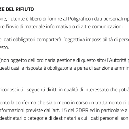
E DEL RIFIUTO
ne, l’utente è libero di fornire al Poligrafico i dati personali 
tare l’invio di materiale informativo o di altre comunicazioni.
 dati obbligatori comporterà l’oggettiva impossibilità di perseg
esto.
non oggetto dell’ordinaria gestione di questo sito) l’Autorità p
questi casi la risposta è obbligatoria a pena di sanzione ammin
riconosciuti i seguenti diritti in qualità di Interessato che potr
tamento la conferma che sia o meno in corso un trattamento di d
informazioni previste dall’art. 15 del GDPR ed in particolare a q
 destinatari o categorie di destinatari a cui i dati personali so