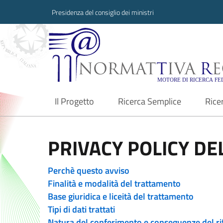
Presidenza del consiglio dei ministri
Normattiva Region
Il Progetto
Ricerca Semplice
Rice
current
PRIVACY POLICY DEL
Perchè questo avviso
Finalità e modalità del trattamento
Base giuridica e liceità del trattamento
Tipi di dati trattati
Natura del conferimento e conseguenze del ri