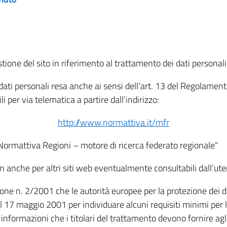
tione del sito in riferimento al trattamento dei dati personali
i dati personali resa anche ai sensi dell’art. 13 del Regolam
i per via telematica a partire dall’indirizzo:
http://www.normattiva.it/mfr
"Normattiva Regioni – motore di ricerca federato regionale"
non anche per altri siti web eventualmente consultabili dall’ute
e n. 2/2001 che le autorità europee per la protezione dei dati 
 17 maggio 2001 per individuare alcuni requisiti minimi per la
le informazioni che i titolari del trattamento devono fornire ag