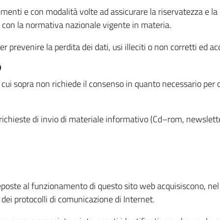
menti e con modalità volte ad assicurare la riservatezza e la s
à con la normativa nazionale vigente in materia.
prevenire la perdita dei dati, usi illeciti o non corretti ed ac
O
 di cui sopra non richiede il consenso in quanto necessario per
o richieste di invio di materiale informativo (Cd–rom, newsletter
eposte al funzionamento di questo sito web acquisiscono, nel c
 dei protocolli di comunicazione di Internet.