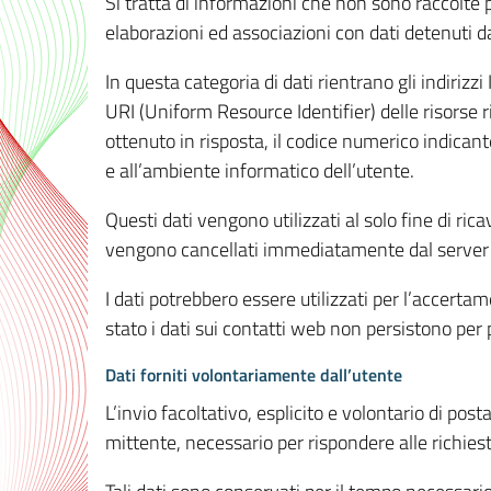
Si tratta di informazioni che non sono raccolte 
elaborazioni ed associazioni con dati detenuti da 
In questa categoria di dati rientrano gli indirizzi
URI (Uniform Resource Identifier) delle risorse ric
ottenuto in risposta, il codice numerico indicante
e all’ambiente informatico dell’utente.
Questi dati vengono utilizzati al solo fine di ri
vengono cancellati immediatamente dal server 7
I dati potrebbero essere utilizzati per l’accertame
stato i dati sui contatti web non persistono per p
Dati forniti volontariamente dall’utente
L’invio facoltativo, esplicito e volontario di post
mittente, necessario per rispondere alle richieste