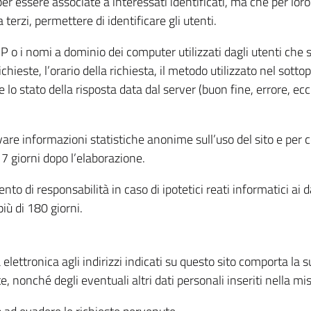
per essere associate a interessati identificati, ma che per lo
terzi, permettere di identificare gli utenti.
 IP o i nomi a dominio dei computer utilizzati dagli utenti che s
hieste, l’orario della richiesta, il metodo utilizzato nel sottop
 lo stato della risposta data dal server (buon fine, errore, ecc
cavare informazioni statistiche anonime sull’uso del sito e per
 giorni dopo l’elaborazione.
nto di responsabilità in caso di ipotetici reati informatici ai 
iù di 180 giorni.
a elettronica agli indirizzi indicati su questo sito comporta la 
, nonché degli eventuali altri dati personali inseriti nella mis