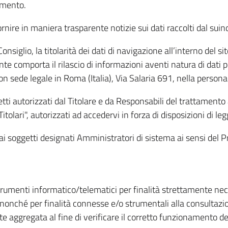
amento.
ire in maniera trasparente notizie sui dati raccolti dal suindic
nsiglio, la titolarità dei dati di navigazione all’interno del sit
te comporta il rilascio di informazioni aventi natura di dati per
, con sede legale in Roma (Italia), Via Salaria 691, nella per
getti autorizzati dal Titolare e da Responsabili del trattament
Titolari", autorizzati ad accedervi in forza di disposizioni di 
i dai soggetti designati Amministratori di sistema ai sensi de
strumenti informatico/telematici per finalità strettamente ne
nonché per finalità connesse e/o strumentali alla consultazion
 aggregata al fine di verificare il corretto funzionamento del