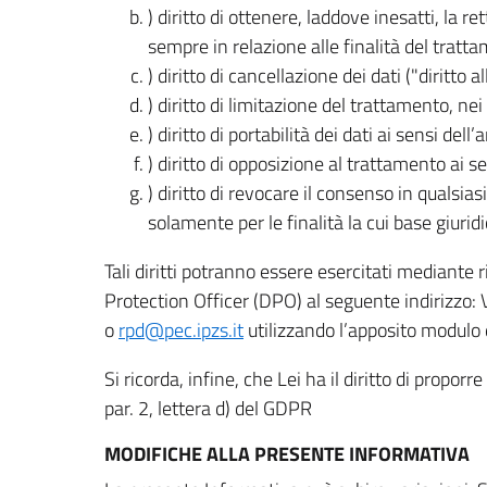
) diritto di ottenere, laddove inesatti, la 
sempre in relazione alle finalità del tratta
) diritto di cancellazione dei dati ("diritto a
) diritto di limitazione del trattamento, nei 
) diritto di portabilità dei dati ai sensi dell’a
) diritto di opposizione al trattamento ai se
) diritto di revocare il consenso in quals
solamente per le finalità la cui base giuridi
Tali diritti potranno essere esercitati mediante
Protection Officer (DPO) al seguente indirizzo:
o
rpd@pec.ipzs.it
utilizzando l’apposito modulo d
Si ricorda, infine, che Lei ha il diritto di propor
par. 2, lettera d) del GDPR
MODIFICHE ALLA PRESENTE INFORMATIVA