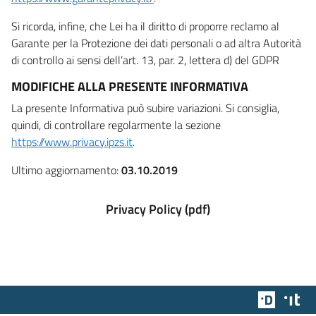
Si ricorda, infine, che Lei ha il diritto di proporre reclamo al
Garante per la Protezione dei dati personali o ad altra Autorità
di controllo ai sensi dell’art. 13, par. 2, lettera d) del GDPR
MODIFICHE ALLA PRESENTE INFORMATIVA
La presente Informativa può subire variazioni. Si consiglia,
quindi, di controllare regolarmente la sezione
https://www.privacy.ipzs.it
.
Ultimo aggiornamento:
03.10.2019
Privacy Policy (pdf)
Team Dig
Des