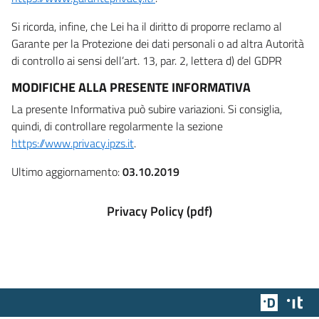
Si ricorda, infine, che Lei ha il diritto di proporre reclamo al
Garante per la Protezione dei dati personali o ad altra Autorità
di controllo ai sensi dell’art. 13, par. 2, lettera d) del GDPR
MODIFICHE ALLA PRESENTE INFORMATIVA
La presente Informativa può subire variazioni. Si consiglia,
quindi, di controllare regolarmente la sezione
https://www.privacy.ipzs.it
.
Ultimo aggiornamento:
03.10.2019
Privacy Policy (pdf)
Team Dig
Des