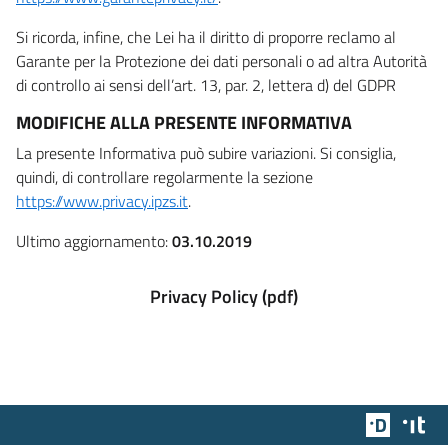
Si ricorda, infine, che Lei ha il diritto di proporre reclamo al
Garante per la Protezione dei dati personali o ad altra Autorità
di controllo ai sensi dell’art. 13, par. 2, lettera d) del GDPR
MODIFICHE ALLA PRESENTE INFORMATIVA
La presente Informativa può subire variazioni. Si consiglia,
quindi, di controllare regolarmente la sezione
https://www.privacy.ipzs.it
.
Ultimo aggiornamento:
03.10.2019
Privacy Policy (pdf)
Team Dig
Des