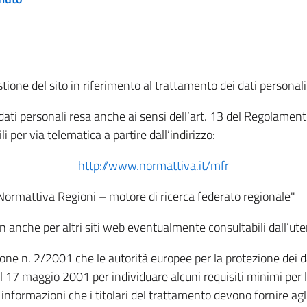
tione del sito in riferimento al trattamento dei dati personali
i dati personali resa anche ai sensi dell’art. 13 del Regolam
i per via telematica a partire dall’indirizzo:
http://www.normattiva.it/mfr
"Normattiva Regioni – motore di ricerca federato regionale"
non anche per altri siti web eventualmente consultabili dall’ute
e n. 2/2001 che le autorità europee per la protezione dei dati 
 17 maggio 2001 per individuare alcuni requisiti minimi per la
le informazioni che i titolari del trattamento devono fornire ag