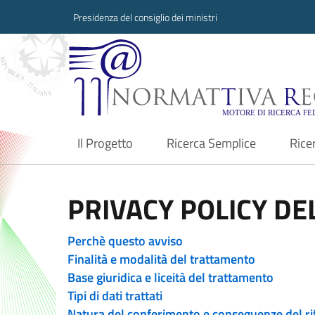
Presidenza del consiglio dei ministri
Normattiva Region
Il Progetto
Ricerca Semplice
Rice
current
PRIVACY POLICY DEL
Perchè questo avviso
Finalità e modalità del trattamento
Base giuridica e liceità del trattamento
Tipi di dati trattati
Natura del conferimento e conseguenze del ri