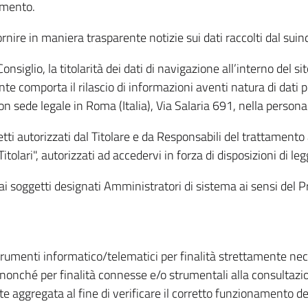
amento.
ire in maniera trasparente notizie sui dati raccolti dal suindic
nsiglio, la titolarità dei dati di navigazione all’interno del sit
te comporta il rilascio di informazioni aventi natura di dati per
, con sede legale in Roma (Italia), Via Salaria 691, nella per
getti autorizzati dal Titolare e da Responsabili del trattament
Titolari", autorizzati ad accedervi in forza di disposizioni di 
i dai soggetti designati Amministratori di sistema ai sensi de
strumenti informatico/telematici per finalità strettamente ne
nonché per finalità connesse e/o strumentali alla consultazion
 aggregata al fine di verificare il corretto funzionamento del