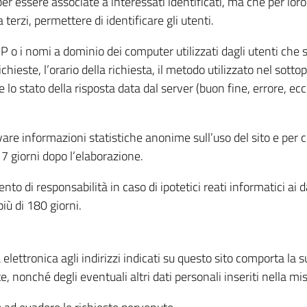
per essere associate a interessati identificati, ma che per lo
terzi, permettere di identificare gli utenti.
 IP o i nomi a dominio dei computer utilizzati dagli utenti che s
hieste, l’orario della richiesta, il metodo utilizzato nel sottop
 lo stato della risposta data dal server (buon fine, errore, ecc
cavare informazioni statistiche anonime sull’uso del sito e per
 giorni dopo l’elaborazione.
nto di responsabilità in caso di ipotetici reati informatici ai 
iù di 180 giorni.
a elettronica agli indirizzi indicati su questo sito comporta la 
, nonché degli eventuali altri dati personali inseriti nella mis