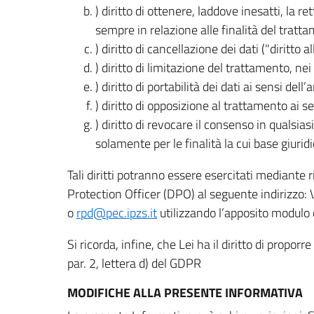
) diritto di ottenere, laddove inesatti, la 
sempre in relazione alle finalità del tratta
) diritto di cancellazione dei dati ("diritto a
) diritto di limitazione del trattamento, nei 
) diritto di portabilità dei dati ai sensi dell’a
) diritto di opposizione al trattamento ai se
) diritto di revocare il consenso in quals
solamente per le finalità la cui base giuridi
Tali diritti potranno essere esercitati mediante
Protection Officer (DPO) al seguente indirizzo:
o
rpd@pec.ipzs.it
utilizzando l’apposito modulo d
Si ricorda, infine, che Lei ha il diritto di propor
par. 2, lettera d) del GDPR
MODIFICHE ALLA PRESENTE INFORMATIVA