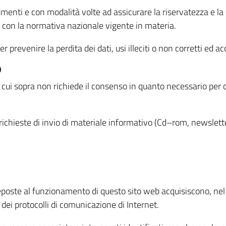
menti e con modalità volte ad assicurare la riservatezza e la s
à con la normativa nazionale vigente in materia.
prevenire la perdita dei dati, usi illeciti o non corretti ed ac
O
 di cui sopra non richiede il consenso in quanto necessario per
o richieste di invio di materiale informativo (Cd–rom, newsletter
eposte al funzionamento di questo sito web acquisiscono, nel c
 dei protocolli di comunicazione di Internet.