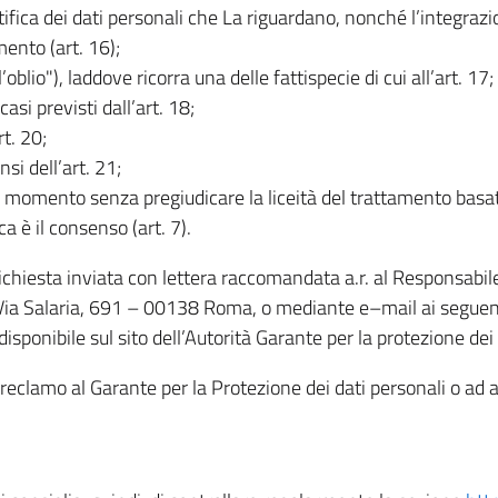
rettifica dei dati personali che La riguardano, nonché l’integraz
mento (art. 16);
ll’oblio"), laddove ricorra una delle fattispecie di cui all’art. 17;
casi previsti dall’art. 18;
rt. 20;
nsi dell’art. 21;
iasi momento senza pregiudicare la liceità del trattamento bas
ca è il consenso (art. 7).
 richiesta inviata con lettera raccomandata a.r. al Responsabi
 Via Salaria, 691 – 00138 Roma, o mediante e–mail ai seguenti 
isponibile sul sito dell’Autorità Garante per la protezione dei
re reclamo al Garante per la Protezione dei dati personali o ad al