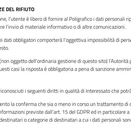
E DEL RIFIUTO
ne, l’utente è libero di fornire al Poligrafico i dati personali 
tare l’invio di materiale informativo o di altre comunicazioni.
 dati obbligatori comporterà l’oggettiva impossibilità di perseg
esto.
non oggetto dell’ordinaria gestione di questo sito) l’Autorità p
questi casi la risposta è obbligatoria a pena di sanzione ammin
riconosciuti i seguenti diritti in qualità di Interessato che potr
tamento la conferma che sia o meno in corso un trattamento di d
informazioni previste dall’art. 15 del GDPR ed in particolare a q
 destinatari o categorie di destinatari a cui i dati personali so