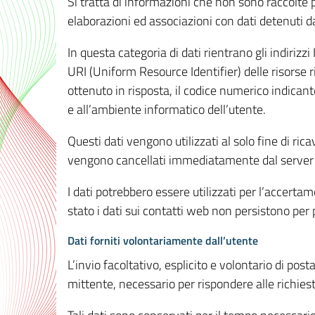
Si tratta di informazioni che non sono raccolte 
elaborazioni ed associazioni con dati detenuti da 
In questa categoria di dati rientrano gli indirizzi
URI (Uniform Resource Identifier) delle risorse ric
ottenuto in risposta, il codice numerico indicante
e all’ambiente informatico dell’utente.
Questi dati vengono utilizzati al solo fine di ri
vengono cancellati immediatamente dal server 7
I dati potrebbero essere utilizzati per l’accertame
stato i dati sui contatti web non persistono per p
Dati forniti volontariamente dall’utente
L’invio facoltativo, esplicito e volontario di post
mittente, necessario per rispondere alle richieste