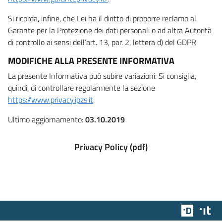
Si ricorda, infine, che Lei ha il diritto di proporre reclamo al
Garante per la Protezione dei dati personali o ad altra Autorità
di controllo ai sensi dell’art. 13, par. 2, lettera d) del GDPR
MODIFICHE ALLA PRESENTE INFORMATIVA
La presente Informativa può subire variazioni. Si consiglia,
quindi, di controllare regolarmente la sezione
https://www.privacy.ipzs.it
.
Ultimo aggiornamento:
03.10.2019
Privacy Policy (pdf)
Team Dig
Des