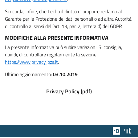
Si ricorda, infine, che Lei ha il diritto di proporre reclamo al
Garante per la Protezione dei dati personali o ad altra Autorità
di controllo ai sensi dell’art. 13, par. 2, lettera d) del GDPR
MODIFICHE ALLA PRESENTE INFORMATIVA
La presente Informativa può subire variazioni. Si consiglia,
quindi, di controllare regolarmente la sezione
https://www.privacy.ipzs.it
.
Ultimo aggiornamento:
03.10.2019
Privacy Policy (pdf)
Team Dig
Des