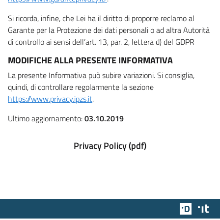
Si ricorda, infine, che Lei ha il diritto di proporre reclamo al
Garante per la Protezione dei dati personali o ad altra Autorità
di controllo ai sensi dell’art. 13, par. 2, lettera d) del GDPR
MODIFICHE ALLA PRESENTE INFORMATIVA
La presente Informativa può subire variazioni. Si consiglia,
quindi, di controllare regolarmente la sezione
https://www.privacy.ipzs.it
.
Ultimo aggiornamento:
03.10.2019
Privacy Policy (pdf)
Team Dig
Des