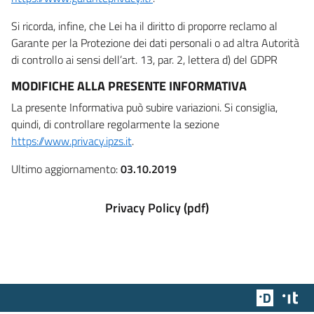
Si ricorda, infine, che Lei ha il diritto di proporre reclamo al
Garante per la Protezione dei dati personali o ad altra Autorità
di controllo ai sensi dell’art. 13, par. 2, lettera d) del GDPR
MODIFICHE ALLA PRESENTE INFORMATIVA
La presente Informativa può subire variazioni. Si consiglia,
quindi, di controllare regolarmente la sezione
https://www.privacy.ipzs.it
.
Ultimo aggiornamento:
03.10.2019
Privacy Policy (pdf)
Team Dig
Des