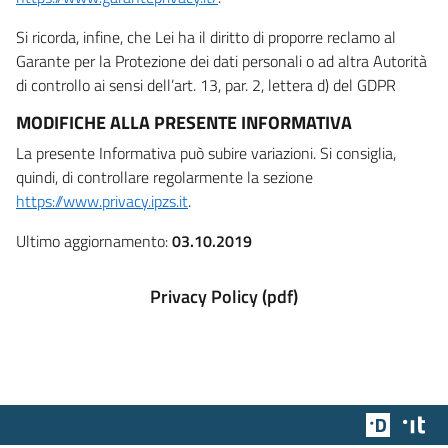
Si ricorda, infine, che Lei ha il diritto di proporre reclamo al
Garante per la Protezione dei dati personali o ad altra Autorità
di controllo ai sensi dell’art. 13, par. 2, lettera d) del GDPR
MODIFICHE ALLA PRESENTE INFORMATIVA
La presente Informativa può subire variazioni. Si consiglia,
quindi, di controllare regolarmente la sezione
https://www.privacy.ipzs.it
.
Ultimo aggiornamento:
03.10.2019
Privacy Policy (pdf)
Team Dig
Des