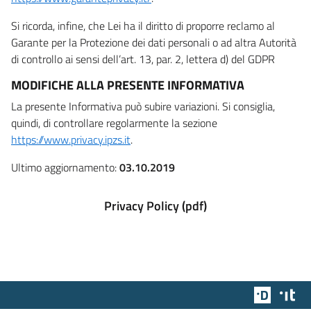
Si ricorda, infine, che Lei ha il diritto di proporre reclamo al
Garante per la Protezione dei dati personali o ad altra Autorità
di controllo ai sensi dell’art. 13, par. 2, lettera d) del GDPR
MODIFICHE ALLA PRESENTE INFORMATIVA
La presente Informativa può subire variazioni. Si consiglia,
quindi, di controllare regolarmente la sezione
https://www.privacy.ipzs.it
.
Ultimo aggiornamento:
03.10.2019
Privacy Policy (pdf)
Team Dig
Des