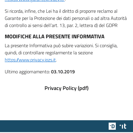
Si ricorda, infine, che Lei ha il diritto di proporre reclamo al
Garante per la Protezione dei dati personali o ad altra Autorità
di controllo ai sensi dell’art. 13, par. 2, lettera d) del GDPR
MODIFICHE ALLA PRESENTE INFORMATIVA
La presente Informativa può subire variazioni. Si consiglia,
quindi, di controllare regolarmente la sezione
https://www.privacy.ipzs.it
.
Ultimo aggiornamento:
03.10.2019
Privacy Policy (pdf)
Team Dig
Des