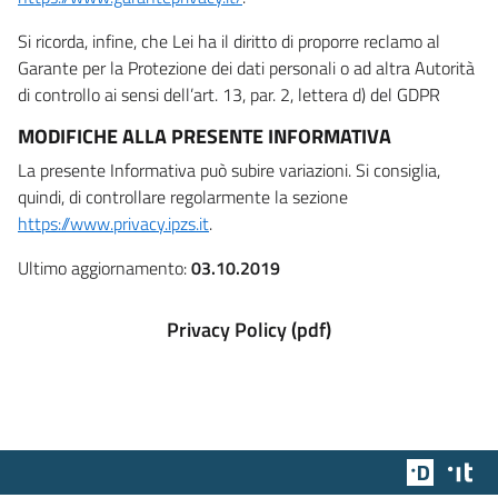
Si ricorda, infine, che Lei ha il diritto di proporre reclamo al
Garante per la Protezione dei dati personali o ad altra Autorità
di controllo ai sensi dell’art. 13, par. 2, lettera d) del GDPR
MODIFICHE ALLA PRESENTE INFORMATIVA
La presente Informativa può subire variazioni. Si consiglia,
quindi, di controllare regolarmente la sezione
https://www.privacy.ipzs.it
.
Ultimo aggiornamento:
03.10.2019
Privacy Policy (pdf)
Team Dig
Des