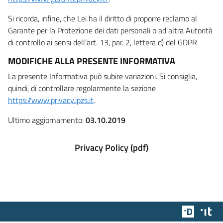
Si ricorda, infine, che Lei ha il diritto di proporre reclamo al
Garante per la Protezione dei dati personali o ad altra Autorità
di controllo ai sensi dell’art. 13, par. 2, lettera d) del GDPR
MODIFICHE ALLA PRESENTE INFORMATIVA
La presente Informativa può subire variazioni. Si consiglia,
quindi, di controllare regolarmente la sezione
https://www.privacy.ipzs.it
.
Ultimo aggiornamento:
03.10.2019
Privacy Policy (pdf)
Team Dig
Des