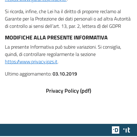
Si ricorda, infine, che Lei ha il diritto di proporre reclamo al
Garante per la Protezione dei dati personali o ad altra Autorità
di controllo ai sensi dell’art. 13, par. 2, lettera d) del GDPR
MODIFICHE ALLA PRESENTE INFORMATIVA
La presente Informativa può subire variazioni. Si consiglia,
quindi, di controllare regolarmente la sezione
https://www.privacy.ipzs.it
.
Ultimo aggiornamento:
03.10.2019
Privacy Policy (pdf)
Team Dig
Des