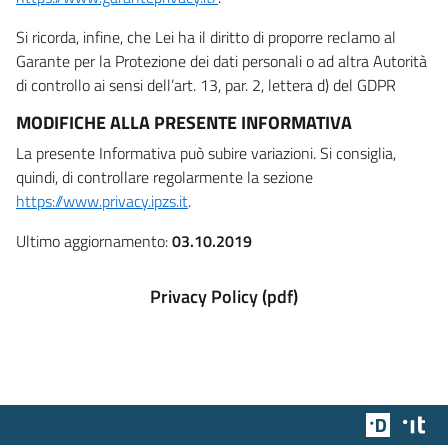
Si ricorda, infine, che Lei ha il diritto di proporre reclamo al
Garante per la Protezione dei dati personali o ad altra Autorità
di controllo ai sensi dell’art. 13, par. 2, lettera d) del GDPR
MODIFICHE ALLA PRESENTE INFORMATIVA
La presente Informativa può subire variazioni. Si consiglia,
quindi, di controllare regolarmente la sezione
https://www.privacy.ipzs.it
.
Ultimo aggiornamento:
03.10.2019
Privacy Policy (pdf)
Team Dig
Des