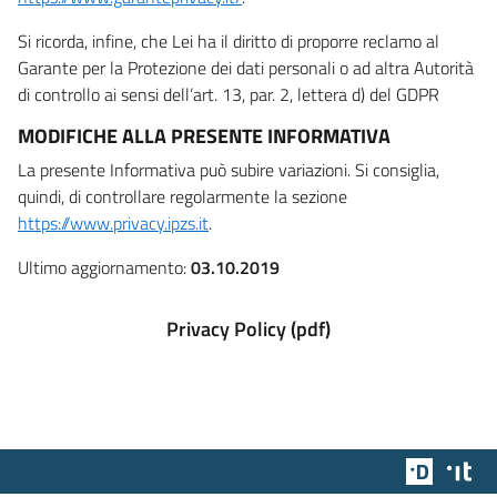
Si ricorda, infine, che Lei ha il diritto di proporre reclamo al
Garante per la Protezione dei dati personali o ad altra Autorità
di controllo ai sensi dell’art. 13, par. 2, lettera d) del GDPR
MODIFICHE ALLA PRESENTE INFORMATIVA
La presente Informativa può subire variazioni. Si consiglia,
quindi, di controllare regolarmente la sezione
https://www.privacy.ipzs.it
.
Ultimo aggiornamento:
03.10.2019
Privacy Policy (pdf)
Team Dig
Des