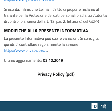
Si ricorda, infine, che Lei ha il diritto di proporre reclamo al
Garante per la Protezione dei dati personali o ad altra Autorità
di controllo ai sensi dell’art. 13, par. 2, lettera d) del GDPR
MODIFICHE ALLA PRESENTE INFORMATIVA
La presente Informativa può subire variazioni. Si consiglia,
quindi, di controllare regolarmente la sezione
https://www.privacy.ipzs.it
.
Ultimo aggiornamento:
03.10.2019
Privacy Policy (pdf)
Team Dig
Des