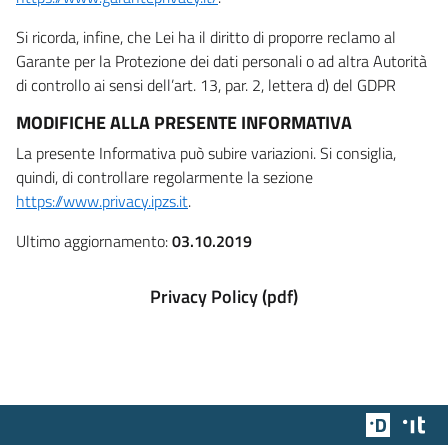
Si ricorda, infine, che Lei ha il diritto di proporre reclamo al
Garante per la Protezione dei dati personali o ad altra Autorità
di controllo ai sensi dell’art. 13, par. 2, lettera d) del GDPR
MODIFICHE ALLA PRESENTE INFORMATIVA
La presente Informativa può subire variazioni. Si consiglia,
quindi, di controllare regolarmente la sezione
https://www.privacy.ipzs.it
.
Ultimo aggiornamento:
03.10.2019
Privacy Policy (pdf)
Team Dig
Des