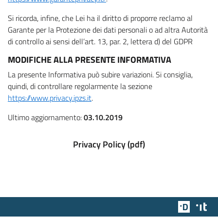
Si ricorda, infine, che Lei ha il diritto di proporre reclamo al
Garante per la Protezione dei dati personali o ad altra Autorità
di controllo ai sensi dell’art. 13, par. 2, lettera d) del GDPR
MODIFICHE ALLA PRESENTE INFORMATIVA
La presente Informativa può subire variazioni. Si consiglia,
quindi, di controllare regolarmente la sezione
https://www.privacy.ipzs.it
.
Ultimo aggiornamento:
03.10.2019
Privacy Policy (pdf)
Team Dig
Des