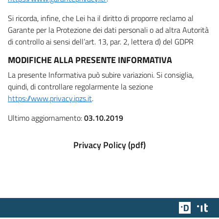
Si ricorda, infine, che Lei ha il diritto di proporre reclamo al
Garante per la Protezione dei dati personali o ad altra Autorità
di controllo ai sensi dell’art. 13, par. 2, lettera d) del GDPR
MODIFICHE ALLA PRESENTE INFORMATIVA
La presente Informativa può subire variazioni. Si consiglia,
quindi, di controllare regolarmente la sezione
https://www.privacy.ipzs.it
.
Ultimo aggiornamento:
03.10.2019
Privacy Policy (pdf)
Team Dig
Des