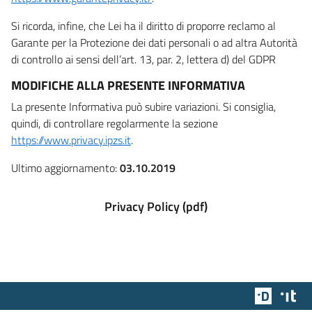
Si ricorda, infine, che Lei ha il diritto di proporre reclamo al
Garante per la Protezione dei dati personali o ad altra Autorità
di controllo ai sensi dell’art. 13, par. 2, lettera d) del GDPR
MODIFICHE ALLA PRESENTE INFORMATIVA
La presente Informativa può subire variazioni. Si consiglia,
quindi, di controllare regolarmente la sezione
https://www.privacy.ipzs.it
.
Ultimo aggiornamento:
03.10.2019
Privacy Policy (pdf)
Team Dig
Des