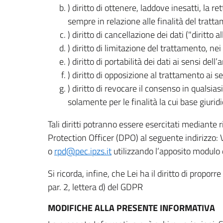
) diritto di ottenere, laddove inesatti, la 
sempre in relazione alle finalità del tratta
) diritto di cancellazione dei dati ("diritto a
) diritto di limitazione del trattamento, nei 
) diritto di portabilità dei dati ai sensi dell’a
) diritto di opposizione al trattamento ai se
) diritto di revocare il consenso in quals
solamente per le finalità la cui base giuridi
Tali diritti potranno essere esercitati mediante
Protection Officer (DPO) al seguente indirizzo:
o
rpd@pec.ipzs.it
utilizzando l’apposito modulo d
Si ricorda, infine, che Lei ha il diritto di propor
par. 2, lettera d) del GDPR
MODIFICHE ALLA PRESENTE INFORMATIVA