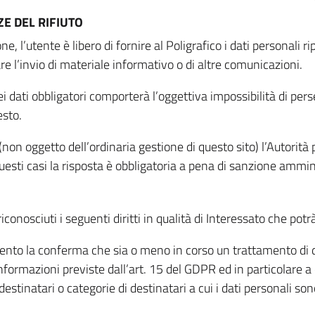
E DEL RIFIUTO
ne, l’utente è libero di fornire al Poligrafico i dati personali 
tare l’invio di materiale informativo o di altre comunicazioni.
 dati obbligatori comporterà l’oggettiva impossibilità di perseg
esto.
non oggetto dell’ordinaria gestione di questo sito) l’Autorità p
questi casi la risposta è obbligatoria a pena di sanzione ammin
riconosciuti i seguenti diritti in qualità di Interessato che potr
tamento la conferma che sia o meno in corso un trattamento di d
informazioni previste dall’art. 15 del GDPR ed in particolare a q
 destinatari o categorie di destinatari a cui i dati personali so