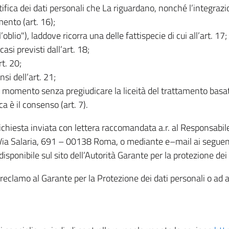
rettifica dei dati personali che La riguardano, nonché l’integraz
mento (art. 16);
ll’oblio"), laddove ricorra una delle fattispecie di cui all’art. 17;
casi previsti dall’art. 18;
rt. 20;
nsi dell’art. 21;
iasi momento senza pregiudicare la liceità del trattamento bas
ca è il consenso (art. 7).
 richiesta inviata con lettera raccomandata a.r. al Responsabi
 Via Salaria, 691 – 00138 Roma, o mediante e–mail ai seguenti 
isponibile sul sito dell’Autorità Garante per la protezione dei
re reclamo al Garante per la Protezione dei dati personali o ad al