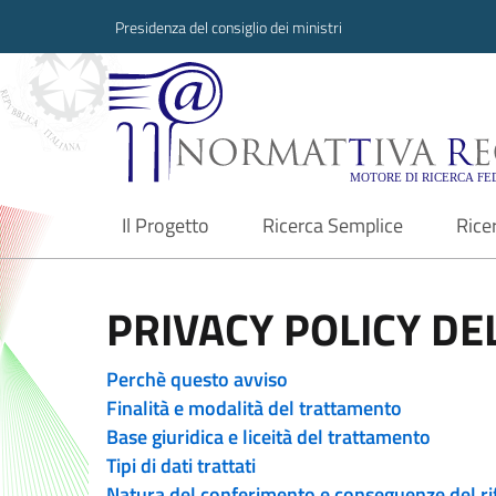
Presidenza del consiglio dei ministri
Normattiva Region
Il Progetto
Ricerca Semplice
Rice
current
PRIVACY POLICY DEL
Perchè questo avviso
Finalità e modalità del trattamento
Base giuridica e liceità del trattamento
Tipi di dati trattati
Natura del conferimento e conseguenze del ri