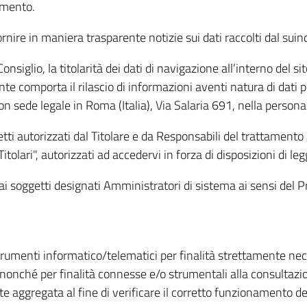
amento.
ire in maniera trasparente notizie sui dati raccolti dal suindic
nsiglio, la titolarità dei dati di navigazione all’interno del sit
te comporta il rilascio di informazioni aventi natura di dati per
, con sede legale in Roma (Italia), Via Salaria 691, nella per
getti autorizzati dal Titolare e da Responsabili del trattament
Titolari", autorizzati ad accedervi in forza di disposizioni di 
i dai soggetti designati Amministratori di sistema ai sensi de
strumenti informatico/telematici per finalità strettamente ne
nonché per finalità connesse e/o strumentali alla consultazion
 aggregata al fine di verificare il corretto funzionamento del