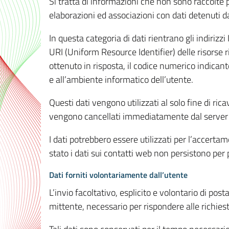
Si tratta di informazioni che non sono raccolte 
elaborazioni ed associazioni con dati detenuti da 
In questa categoria di dati rientrano gli indirizzi
URI (Uniform Resource Identifier) delle risorse ric
ottenuto in risposta, il codice numerico indicante
e all’ambiente informatico dell’utente.
Questi dati vengono utilizzati al solo fine di ri
vengono cancellati immediatamente dal server 7
I dati potrebbero essere utilizzati per l’accertame
stato i dati sui contatti web non persistono per p
Dati forniti volontariamente dall’utente
L’invio facoltativo, esplicito e volontario di post
mittente, necessario per rispondere alle richieste