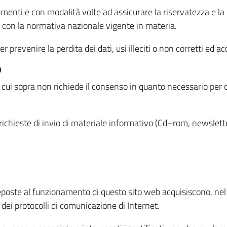
menti e con modalità volte ad assicurare la riservatezza e la s
à con la normativa nazionale vigente in materia.
prevenire la perdita dei dati, usi illeciti o non corretti ed ac
O
 di cui sopra non richiede il consenso in quanto necessario per
o richieste di invio di materiale informativo (Cd–rom, newsletter
eposte al funzionamento di questo sito web acquisiscono, nel c
 dei protocolli di comunicazione di Internet.