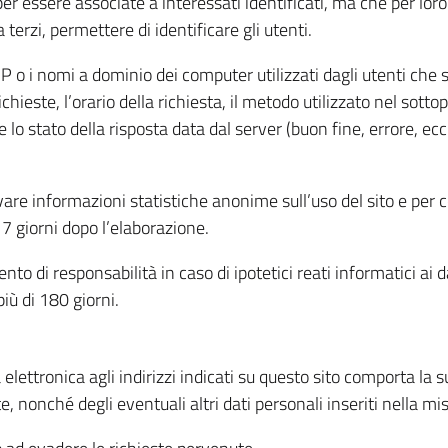
per essere associate a interessati identificati, ma che per lo
terzi, permettere di identificare gli utenti.
 IP o i nomi a dominio dei computer utilizzati dagli utenti che s
hieste, l’orario della richiesta, il metodo utilizzato nel sottop
 lo stato della risposta data dal server (buon fine, errore, ecc
cavare informazioni statistiche anonime sull’uso del sito e per
 giorni dopo l’elaborazione.
nto di responsabilità in caso di ipotetici reati informatici ai 
iù di 180 giorni.
a elettronica agli indirizzi indicati su questo sito comporta la 
, nonché degli eventuali altri dati personali inseriti nella mis