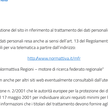
tione del sito in riferimento al trattamento dei dati personali
i dati personali resa anche ai sensi dell’art. 13 del Regolam
i per via telematica a partire dall’indirizzo:
http://www.normattiva.it/mfr
"Normattiva Regioni – motore di ricerca federato regionale"
non anche per altri siti web eventualmente consultabili dall’ute
e n. 2/2001 che le autorità europee per la protezione dei dati 
 17 maggio 2001 per individuare alcuni requisiti minimi per la
le informazioni che i titolari del trattamento devono fornire ag